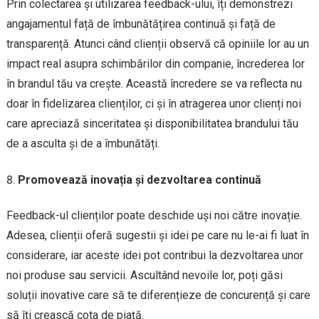
Prin colectarea și utilizarea feedback-ului, îți demonstrezi
angajamentul față de îmbunătățirea continuă și față de
transparență. Atunci când clienții observă că opiniile lor au un
impact real asupra schimbărilor din companie, încrederea lor
în brandul tău va crește. Această încredere se va reflecta nu
doar în fidelizarea clienților, ci și în atragerea unor clienți noi
care apreciază sinceritatea și disponibilitatea brandului tău
de a asculta și de a îmbunătăți.
Promovează inovația și dezvoltarea continuă
Feedback-ul clienților poate deschide uși noi către inovație.
Adesea, clienții oferă sugestii și idei pe care nu le-ai fi luat în
considerare, iar aceste idei pot contribui la dezvoltarea unor
noi produse sau servicii. Ascultând nevoile lor, poți găsi
soluții inovative care să te diferențieze de concurență și care
să îți crească cota de piață.