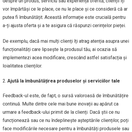
despre un produs, serviciu sau experiența oferită, clienții îți
vor împărtăși ce le place, ce nu le place și ce consideră că ar
putea fi îmbunătățit. Această informație este crucială pentru
a-ți ajusta oferta și a te asigura că răspunzi cerințelor pieței.
De exemplu, dacă mai mulți clienți îți atrag atenția asupra unei
funcționalități care lipsește la produsul tău, ai ocazia să
implementezi acea modificare, crescând astfel satisfacția și
loialitatea clienților.
Ajută la îmbunătățirea produselor și serviciilor tale
Feedback-ul este, de fapt, o sursă valoroasă de îmbunătățire
continuă. Multe dintre cele mai bune inovații au apărut ca
urmare a feedback-ului primit de la clienți. Dacă știi ce nu
funcționează sau ce nu îndeplinește așteptările clienților, poți
face modificările necesare pentru a îmbunătăți produsele sau