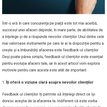
Într-o eră în care concurența pe piață este tot mai acerbă,
succesul unei afaceri depinde, în mare parte, de abilitatea de
a înțelege și de a răspunde nevoilor clienților. Unul dintre cele
mai valoroase instrumente pe care le ai la dispoziție pentru a
crește și a îmbunătăți afacerea este feedback-ul clienților.
Deși poate părea simplu, feedback-ul clienților este esențial
pentru evoluția afacerii tale, iar în acest articol vom explora
motivele pentru care acesta este atât de important.
Îți oferă o viziune clară asupra nevoilor clienților
Feedback-ul clienților îți permite să înțelegi direct ce își
doresc aceștia de la afacerea ta. Indiferent că este vorba