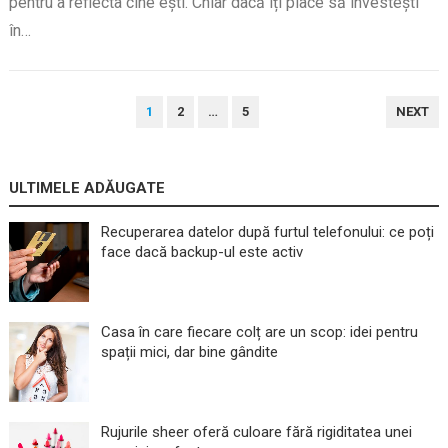
pentru a reflecta cine ești. Chiar dacă îți place să investești
în…
PAGINAȚIE
1
2
…
5
NEXT
ARTICOLE
ULTIMELE ADĂUGATE
Recuperarea datelor după furtul telefonului: ce poți
face dacă backup-ul este activ
Casa în care fiecare colț are un scop: idei pentru
spații mici, dar bine gândite
Rujurile sheer oferă culoare fără rigiditatea unei