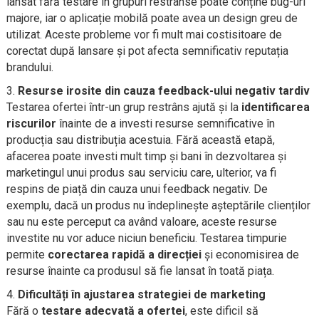
lansat fără testare în grupuri restrânse poate conține bug-uri
majore, iar o aplicație mobilă poate avea un design greu de
utilizat. Aceste probleme vor fi mult mai costisitoare de
corectat după lansare și pot afecta semnificativ reputația
brandului.
Resurse irosite din cauza feedback-ului negativ tardiv
Testarea ofertei într-un grup restrâns ajută și la
identificarea
riscurilor
înainte de a investi resurse semnificative în
producția sau distribuția acestuia. Fără această etapă,
afacerea poate investi mult timp și bani în dezvoltarea și
marketingul unui produs sau serviciu care, ulterior, va fi
respins de piață din cauza unui feedback negativ. De
exemplu, dacă un produs nu îndeplinește așteptările clienților
sau nu este perceput ca având valoare, aceste resurse
investite nu vor aduce niciun beneficiu. Testarea timpurie
permite
corectarea rapidă a direcției
și economisirea de
resurse înainte ca produsul să fie lansat în toată piața.
Dificultăți în ajustarea strategiei de marketing
Fără o
testare adecvată a ofertei
, este dificil să