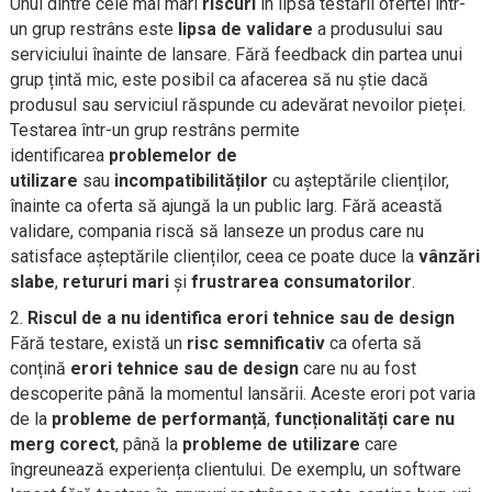
Unul dintre cele mai mari
riscuri
în lipsa testării ofertei într-
un grup restrâns este
lipsa de validare
a produsului sau
serviciului înainte de lansare. Fără feedback din partea unui
grup țintă mic, este posibil ca afacerea să nu știe dacă
produsul sau serviciul răspunde cu adevărat nevoilor pieței.
Testarea într-un grup restrâns permite
identificarea
problemelor de
utilizare
sau
incompatibilităților
cu așteptările clienților,
înainte ca oferta să ajungă la un public larg. Fără această
validare, compania riscă să lanseze un produs care nu
satisface așteptările clienților, ceea ce poate duce la
vânzări
slabe
,
retururi mari
și
frustrarea consumatorilor
.
Riscul de a nu identifica erori tehnice sau de design
Fără testare, există un
risc semnificativ
ca oferta să
conțină
erori tehnice sau de design
care nu au fost
descoperite până la momentul lansării. Aceste erori pot varia
de la
probleme de performanță
,
funcționalități care nu
merg corect
, până la
probleme de utilizare
care
îngreunează experiența clientului. De exemplu, un software