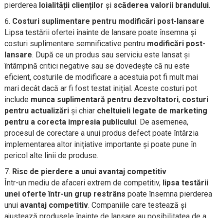
pierderea
loialității clienților
și
scăderea valorii brandului
.
Costuri suplimentare pentru modificări post-lansare
Lipsa testării ofertei înainte de lansare poate însemna și
costuri suplimentare semnificative pentru
modificări post-
lansare
. După ce un produs sau serviciu este lansat și
întâmpină critici negative sau se dovedește că nu este
eficient, costurile de modificare a acestuia pot fi mult mai
mari decât dacă ar fi fost testat inițial. Aceste costuri pot
include
munca suplimentară pentru dezvoltatori
,
costuri
pentru actualizări
și chiar
cheltuieli legate de marketing
pentru a corecta impresia publicului
. De asemenea,
procesul de corectare a unui produs defect poate întârzia
implementarea altor inițiative importante și poate pune în
pericol alte linii de produse.
Risc de pierdere a unui avantaj competitiv
Într-un mediu de afaceri extrem de competitiv,
lipsa testării
unei oferte într-un grup restrâns
poate însemna pierderea
unui
avantaj competitiv
. Companiile care testează și
ajustează produsele înainte de lansare au posibilitatea de a