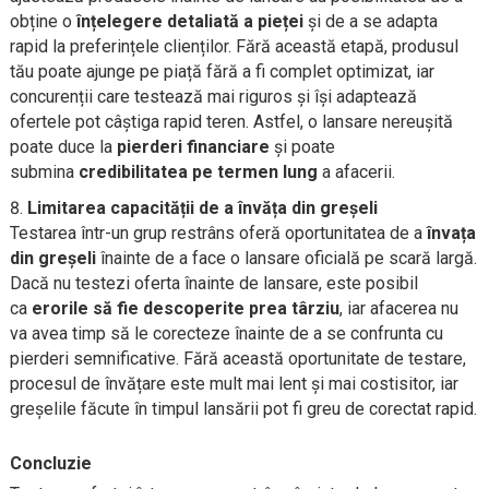
obține o
înțelegere detaliată a pieței
și de a se adapta
rapid la preferințele clienților. Fără această etapă, produsul
tău poate ajunge pe piață fără a fi complet optimizat, iar
concurenții care testează mai riguros și își adaptează
ofertele pot câștiga rapid teren. Astfel, o lansare nereușită
poate duce la
pierderi financiare
și poate
submina
credibilitatea pe termen lung
a afacerii.
Limitarea capacității de a învăța din greșeli
Testarea într-un grup restrâns oferă oportunitatea de a
învața
din greșeli
înainte de a face o lansare oficială pe scară largă.
Dacă nu testezi oferta înainte de lansare, este posibil
ca
erorile să fie descoperite prea târziu
, iar afacerea nu
va avea timp să le corecteze înainte de a se confrunta cu
pierderi semnificative. Fără această oportunitate de testare,
procesul de învățare este mult mai lent și mai costisitor, iar
greșelile făcute în timpul lansării pot fi greu de corectat rapid.
Concluzie