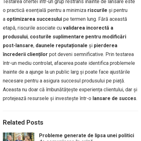
Testarea ofertei într-un grup restrâns înainte de lansare este
o practică esențială pentru a minimiza
riscurile
și pentru
a
optimizarea succesului
pe termen lung. Fără această
etapă, riscurile asociate cu
validarea incorectă a
produsului
,
costurile suplimentare pentru modificări
post-lansare
,
daunele reputaționale
și
pierderea
încrederii clienților
pot deveni semnificative. Prin testarea
într-un mediu controlat, afacerea poate identifica problemele
înainte de a ajunge la un public larg și poate face ajustările
necesare pentru a asigura succesul produsului pe piață.
Aceasta nu doar că îmbunătățește experiența clientului, dar și
protejează resursele și investește într-o
lansare de succes
.
Related Posts
Probleme generate de lipsa unei politici