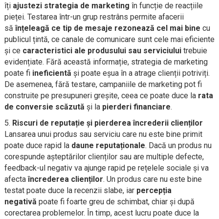
îți
ajustezi strategia de marketing
în funcție de reacțiile
pieței. Testarea într-un grup restrâns permite afacerii
să
înțeleagă ce tip de mesaje rezonează cel mai bine
cu
publicul țintă, ce canale de comunicare sunt cele mai eficiente
și ce
caracteristici ale produsului sau serviciului
trebuie
evidențiate. Fără această informație, strategia de marketing
poate fi
ineficientă
și poate eșua în a atrage clienții potriviți.
De asemenea, fără testare, campaniile de marketing pot fi
construite pe presupuneri greșite, ceea ce poate duce la
rata
de conversie scăzută
și la
pierderi financiare
.
Riscuri de reputație și pierderea încrederii clienților
Lansarea unui produs sau serviciu care nu este bine primit
poate duce rapid la
daune reputaționale
. Dacă un produs nu
corespunde așteptărilor clienților sau are multiple defecte,
feedback-ul negativ va ajunge rapid pe rețelele sociale și va
afecta
încrederea clienților
. Un produs care nu este bine
testat poate duce la recenzii slabe, iar
percepția
negativă
poate fi foarte greu de schimbat, chiar și după
corectarea problemelor. În timp, acest lucru poate duce la