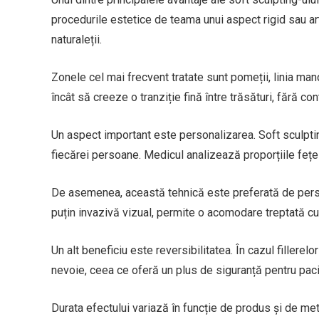
procedurile estetice de teama unui aspect rigid sau ar
naturaleții.
Zonele cel mai frecvent tratate sunt pomeții, linia man
încât să creeze o tranziție fină între trăsături, fără co
Un aspect important este personalizarea. Soft sculptin
fiecărei persoane. Medicul analizează proporțiile fețe
De asemenea, această tehnică este preferată de persoa
puțin invazivă vizual, permite o acomodare treptată cu
Un alt beneficiu este reversibilitatea. În cazul fillerel
nevoie, ceea ce oferă un plus de siguranță pentru paci
Durata efectului variază în funcție de produs și de met