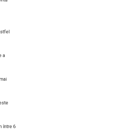
stfel
e a
 mai
 este
 între 6