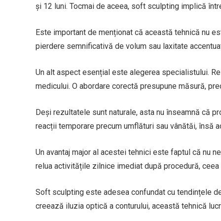
și 12 luni. Tocmai de aceea, soft sculpting implică într
Este important de menționat că această tehnică nu este p
pierdere semnificativă de volum sau laxitate accentuat
Un alt aspect esențial este alegerea specialistului. Re
medicului. O abordare corectă presupune măsură, preciz
Deși rezultatele sunt naturale, asta nu înseamnă că pro
reacții temporare precum umflături sau vânătăi, însă a
Un avantaj major al acestei tehnici este faptul că nu n
relua activitățile zilnice imediat după procedură, ceea
Soft sculpting este adesea confundat cu tendințele de 
creează iluzia optică a conturului, această tehnică lucr