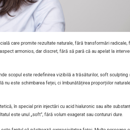
ală care promite rezultate naturale, fără transformări radicale, f
spect armonios, dar discret, fără să pară că au apelat la interven
e scopul este redefinirea vizibilă a trăsăturilor, soft sculpting
lă nu este schimbarea feței, ci îmbunătățirea proporțiilor naturale
tică, în special prin injectări cu acid hialuronic sau alte substan
ultatul este unul „soft”, fără volum exagerat sau contururi dure.
ui este faptul că păstrează expresivitatea feței. Multe persoane e