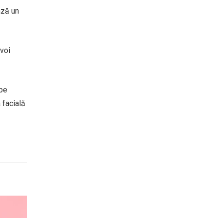
ază un
evoi
 pe
 facială