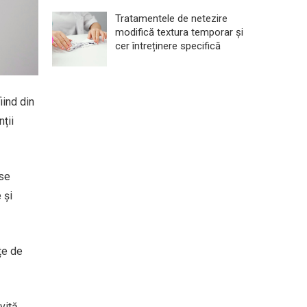
Tratamentele de netezire
modifică textura temporar și
cer întreținere specifică
iind din
ții
 se
 și
țe de
vită