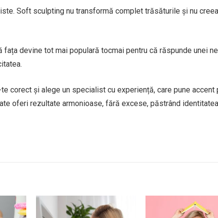
liste. Soft sculpting nu transformă complet trăsăturile și nu cree
bă fața devine tot mai populară tocmai pentru că răspunde unei n
itatea.
ă-te corect și alege un specialist cu experiență, care pune accent
oate oferi rezultate armonioase, fără excese, păstrând identitatea