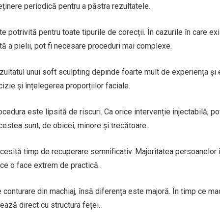
eținere periodică pentru a păstra rezultatele.
otrivită pentru toate tipurile de corecții. În cazurile în care ex
ă a pielii, pot fi necesare proceduri mai complexe.
zultatul unui soft sculpting depinde foarte mult de experiența și 
ie și înțelegerea proporțiilor faciale.
cedura este lipsită de riscuri. Ca orice intervenție injectabilă, p
cestea sunt, de obicei, minore și trecătoare.
ecesită timp de recuperare semnificativ. Majoritatea persoanelor î
 ce o face extrem de practică.
conturare din machiaj, însă diferența este majoră. În timp ce mac
ează direct cu structura feței.