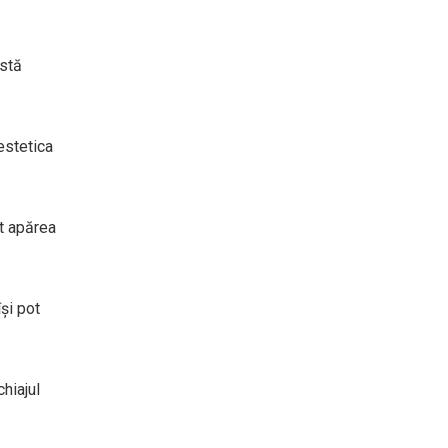
istă
estetica
ot apărea
și pot
hiajul