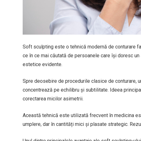
Soft sculpting este o tehnică modernă de conturare faci
ce în ce mai căutată de persoanele care își doresc un a
estetice evidente.
Spre deosebire de procedurile clasice de conturare, und
concentrează pe echilibru și subtilitate. Ideea principa
corectarea micilor asimetrii.
Această tehnică este utilizată frecvent în medicina este
umplere, dar în cantități mici și plasate strategic. Rez
Unul dintre principalele avantaje ale soft sculpting-ul