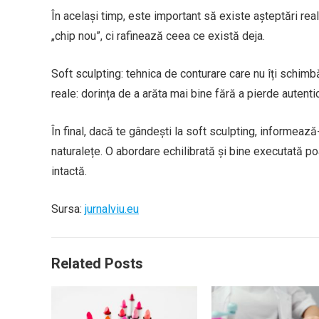
În același timp, este important să existe așteptări rea
„chip nou”, ci rafinează ceea ce există deja.
Soft sculpting: tehnica de conturare care nu îți schim
reale: dorința de a arăta mai bine fără a pierde autentic
În final, dacă te gândești la soft sculpting, informeaz
naturalețe. O abordare echilibrată și bine executată p
intactă.
Sursa:
jurnalviu.eu
Related Posts