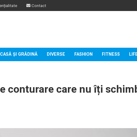
nțialitate
Contact
CASĂ ȘI GRĂDINĂ
DIVERSE
FASHION
FITNESS
LIF
de conturare care nu îți schim