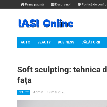
Prima pagină
Despre noi
Politică de confide
AUTO
BEAUTY
BUSINESS
CĂLĂTORII
TIMP LIBER
Soft sculpting: tehnica 
fața
Admin
·
19 mai 2026
BEAUTY