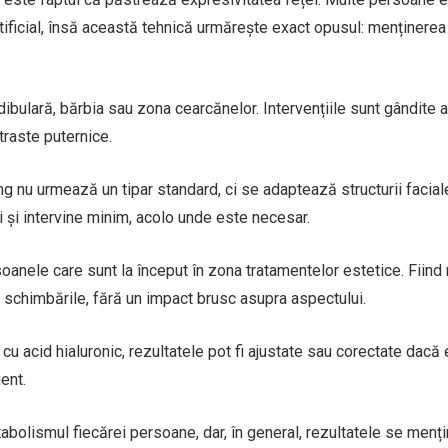
tificial, însă această tehnică urmărește exact opusul: menținerea
dibulară, bărbia sau zona cearcănelor. Intervențiile sunt gândite a
ntraste puternice.
g nu urmează un tipar standard, ci se adaptează structurii facial
i și intervine minim, acolo unde este necesar.
nele care sunt la început în zona tratamentelor estetice. Fiind
 schimbările, fără un impact brusc asupra aspectului.
or cu acid hialuronic, rezultatele pot fi ajustate sau corectate dacă
ent.
abolismul fiecărei persoane, dar, în general, rezultatele se mențin