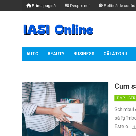
Prima pagină
Despre noi
Politică de confide
AUTO
BEAUTY
BUSINESS
CĂLĂTORII
TIMP LIBER
Cum să
TIMP LIBER
Schimbul d
să îți îmb
Este o…
R