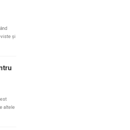
tând
viste și
ntru
cest
e altele