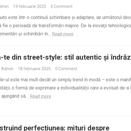
dmin
·
19 februarie 2025
·
0 Comment
auto este într-o continuă schimbare și adaptare, iar următorul dec
 fie o perioadă de transformări majore. De la inovații tehnologi
lementări și schimbări în…
Read more
-te din street-style: stil autentic și îndră
Admin
·
18 februarie 2025
·
0 Comment
le-ul este mai mult decât un simplu trend în modă – este o mani
ității, o formă de exprimare a individualității care a evoluat de-a 
, ajungând să…
Read more
truind perfecțiunea: mituri despre