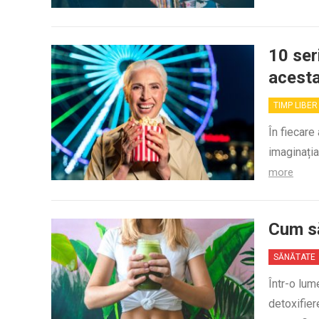
10 ser
acest
TIMP LIBER
În fiecare
imaginația
more
Cum să
SĂNĂTATE
Într-o lum
detoxifier