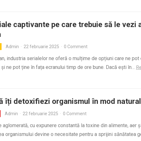
iale captivante pe care trebuie să le vezi 
a
Admin
·
22 februarie 2025
·
0 Comment
 an, industria serialelor ne oferă o mulțime de opțiuni care ne pot
 și ne pot ține în fața ecranului timp de ore bune. Dacă ești în…
R
 îți detoxifiezi organismul în mod natural
Admin
·
22 februarie 2025
·
0 Comment
e aglomerată, cu expunere constantă la toxine din alimente, aer ș
ea organismului devine o necesitate pentru a sprijini sănătatea g