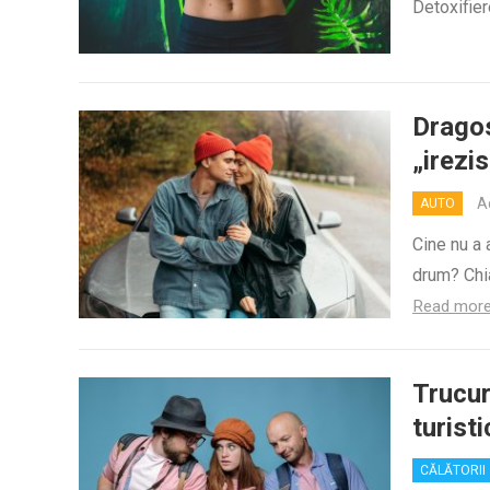
Detoxifie
Dragos
„irezis
A
AUTO
Cine nu a 
drum? Chi
Read mor
Trucur
turisti
CĂLĂTORII