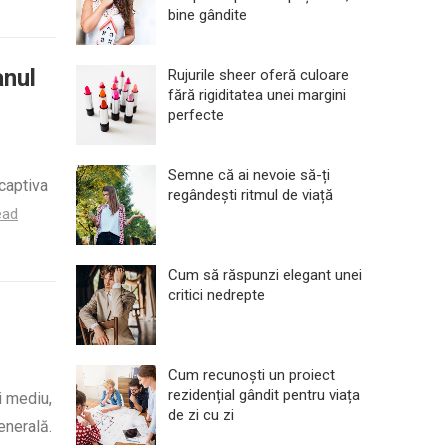
bine gândite
anul
Rujurile sheer oferă culoare
fără rigiditatea unei margini
perfecte
Semne că ai nevoie să-ți
 captiva
regândești ritmul de viață
ead
Cum să răspunzi elegant unei
critici nedrepte
Cum recunoști un proiect
rezidențial gândit pentru viața
i mediu,
de zi cu zi
enerală.