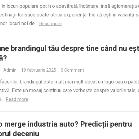
e în locuri populare pot fi o adevărată încântare, însă aglomerația 
stinații turistice poate strica experiența. Fie că ești în vacanță s
nor locuri noi de…
Read more
ne brandingul tău despre tine când nu eșt
ă?
Admin
·
19 februarie 2025
·
0 Comment
facerilor, brandingul este mult mai mult decât un logo sau o pale
activă. Este un mesaj continuu care vorbește despre valorile tale,
și…
Read more
o merge industria auto? Predicții pentru
rul deceniu