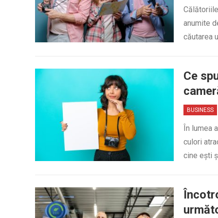
Călătoriil
anumite de
căutarea u
Ce spu
camer
BUSINESS
În lumea a
culori atr
cine ești 
Încotr
următo