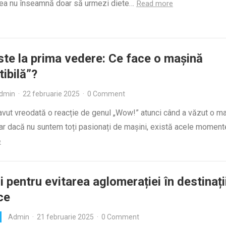
rea nu înseamnă doar să urmezi diete…
Read more
te la prima vedere: Ce face o mașină
tibilă”?
dmin
·
22 februarie 2025
·
0 Comment
avut vreodată o reacție de genul „Wow!” atunci când a văzut o m
ar dacă nu suntem toți pasionați de mașini, există acele momen
e
i pentru evitarea aglomerației în destinați
ce
Admin
·
21 februarie 2025
·
0 Comment