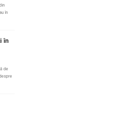
din
au în
i în
tă de
 despre