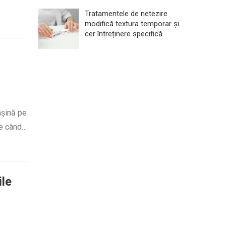
Tratamentele de netezire
modifică textura temporar și
cer întreținere specifică
așină pe
te când…
ile