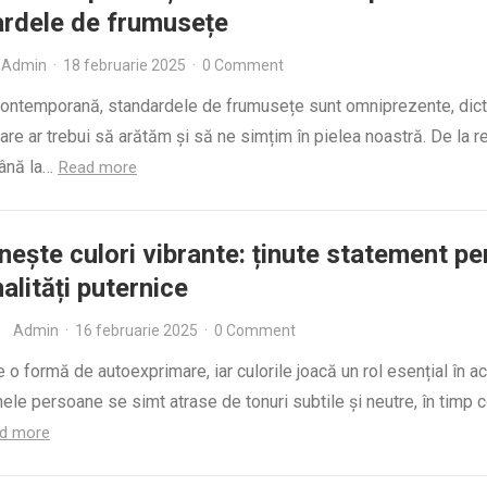
rdele de frumusețe
Admin
·
18 februarie 2025
·
0 Comment
contemporană, standardele de frumusețe sunt omniprezente, dic
are ar trebui să arătăm și să ne simțim în pielea noastră. De la re
ână la…
Read more
nește culori vibrante: ținute statement pe
alități puternice
Admin
·
16 februarie 2025
·
0 Comment
o formă de autoexprimare, iar culorile joacă un rol esențial în a
ele persoane se simt atrase de tonuri subtile și neutre, în timp c
d more