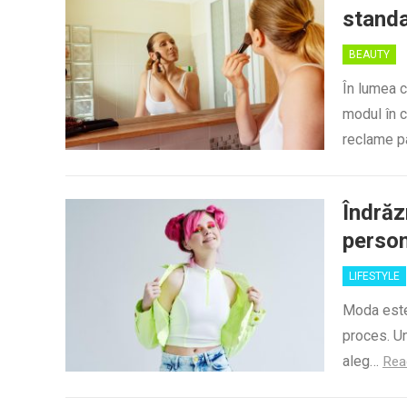
standa
BEAUTY
În lumea 
modul în c
reclame p
Îndrăz
person
LIFESTYLE
Moda este 
proces. Un
aleg…
Rea