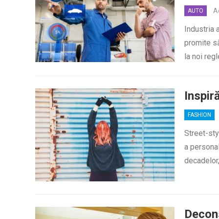
A
AUTO
Industria 
promite să
la noi reg
Inspiră
FASHION
Street-sty
a personal
decadelor
Decons