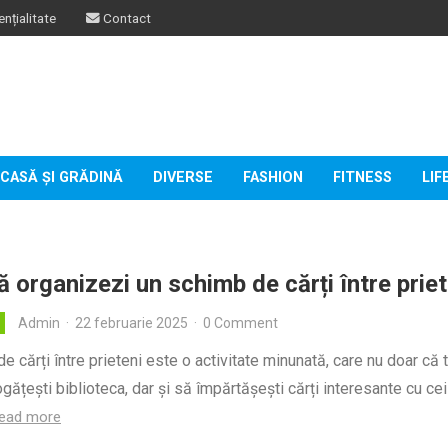
nțialitate
Contact
CASĂ ȘI GRĂDINĂ
DIVERSE
FASHION
FITNESS
LIF
 organizezi un schimb de cărți între priet
Admin
·
22 februarie 2025
·
0 Comment
e cărți între prieteni este o activitate minunată, care nu doar că t
ogățești biblioteca, dar și să împărtășești cărți interesante cu cei
ead more