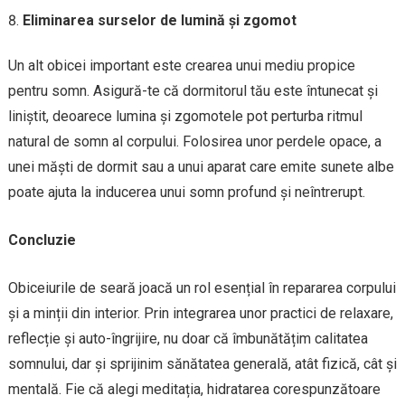
Eliminarea surselor de lumină și zgomot
Un alt obicei important este crearea unui mediu propice
pentru somn. Asigură-te că dormitorul tău este întunecat și
liniștit, deoarece lumina și zgomotele pot perturba ritmul
natural de somn al corpului. Folosirea unor perdele opace, a
unei măști de dormit sau a unui aparat care emite sunete albe
poate ajuta la inducerea unui somn profund și neîntrerupt.
Concluzie
Obiceiurile de seară joacă un rol esențial în repararea corpului
și a minții din interior. Prin integrarea unor practici de relaxare,
reflecție și auto-îngrijire, nu doar că îmbunătățim calitatea
somnului, dar și sprijinim sănătatea generală, atât fizică, cât și
mentală. Fie că alegi meditația, hidratarea corespunzătoare