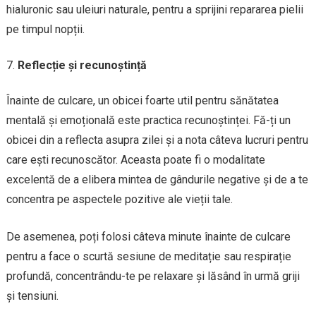
hialuronic sau uleiuri naturale, pentru a sprijini repararea pielii
pe timpul nopții.
Reflecție și recunoștință
Înainte de culcare, un obicei foarte util pentru sănătatea
mentală și emoțională este practica recunoștinței. Fă-ți un
obicei din a reflecta asupra zilei și a nota câteva lucruri pentru
care ești recunoscător. Aceasta poate fi o modalitate
excelentă de a elibera mintea de gândurile negative și de a te
concentra pe aspectele pozitive ale vieții tale.
De asemenea, poți folosi câteva minute înainte de culcare
pentru a face o scurtă sesiune de meditație sau respirație
profundă, concentrându-te pe relaxare și lăsând în urmă griji
și tensiuni.