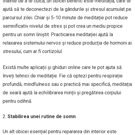
Înainte de a te culca, un obicei benefic este meditația, care te
ajută să te deconectezi de la gândurile și stresul acumulat pe
parcursul zilei. Chiar și 5-10 minute de meditație pot reduce
semnificativ nivelul de stres și pot crea un mediu propice
pentru un somn liniștit. Practicarea meditației ajută la
relaxarea sistemului nervos și reduce producția de hormoni ai
stresului, cum ar fi cortizolul.
Există multe aplicații și ghiduri online care te pot ajuta să
înveți tehnici de meditație. Fie că optezi pentru respirație
profundă, mindfulness sau o practică mai specifică, meditația
de seară ajută la echilibrarea minții și pregătirea corpului
pentru odihnă.
Stabilirea unei rutine de somn
Un alt obicei esențial pentru repararea din interior este