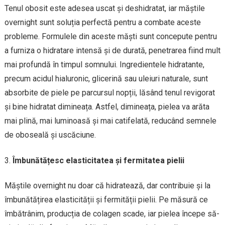
Tenul obosit este adesea uscat și deshidratat, iar măștile
overnight sunt soluția perfectă pentru a combate aceste
probleme. Formulele din aceste măști sunt concepute pentru
a furniza o hidratare intensă și de durată, penetrarea fiind mult
mai profundă în timpul somnului. Ingredientele hidratante,
precum acidul hialuronic, glicerină sau uleiuri naturale, sunt
absorbite de piele pe parcursul nopții, lăsând tenul revigorat
și bine hidratat dimineața. Astfel, dimineața, pielea va arăta
mai plină, mai luminoasă și mai catifelată, reducând semnele
de oboseală și uscăciune.
Îmbunătățesc elasticitatea și fermitatea pielii
Măștile overnight nu doar că hidratează, dar contribuie și la
îmbunătățirea elasticității și fermității pielii. Pe măsură ce
îmbătrânim, producția de colagen scade, iar pielea începe să-