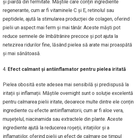
și piardă din fermitate. Măștile care conțin ingrediente
regenerante, cum ar fi vitaminele C și E, retinolul sau
peptidele, ajută la stimularea producției de colagen, oferind
pielii un aspect mai ferm și mai tânăr. Aceste măști pot
reduce semnele de îmbătrânire precoce și pot ajuta la
netezirea ridurilor fine, lăsând pielea să arate mai proaspătă
și mai sănătoasă.
Efect calmant și antiinflamator pentru pielea iritată
Pielea obosită este adesea mai sensibilă și predispusă la
iritații și inflamații. Măștile overnight sunt o soluție excelentă
pentru calmarea pielii iritate, deoarece multe dintre ele conțin
ingrediente cu efecte antiinflamatorii, cum ar fi aloe vera,
mușețelul, niacinamida sau extractele din plante. Aceste
ingrediente ajută la reducerea roșeții, iritațiilor și a
inflamațiilor, oferind pielii un efect de calmare pe timpul