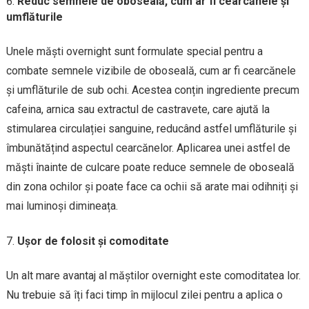
Reduc semnele de oboseală, cum ar fi cearcănele și
umflăturile
Unele măști overnight sunt formulate special pentru a
combate semnele vizibile de oboseală, cum ar fi cearcănele
și umflăturile de sub ochi. Acestea conțin ingrediente precum
cafeina, arnica sau extractul de castravete, care ajută la
stimularea circulației sanguine, reducând astfel umflăturile și
îmbunătățind aspectul cearcănelor. Aplicarea unei astfel de
măști înainte de culcare poate reduce semnele de oboseală
din zona ochilor și poate face ca ochii să arate mai odihniți și
mai luminoși dimineața.
Ușor de folosit și comoditate
Un alt mare avantaj al măștilor overnight este comoditatea lor.
Nu trebuie să îți faci timp în mijlocul zilei pentru a aplica o