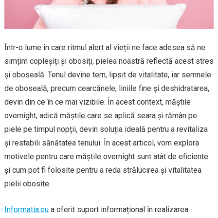
Într-o lume în care ritmul alert al vieții ne face adesea să ne
simțim copleșiți și obosiți, pielea noastră reflectă acest stres
și oboseală. Tenul devine tern, lipsit de vitalitate, iar semnele
de oboseală, precum cearcănele, liniile fine și deshidratarea,
devin din ce în ce mai vizibile. În acest context, măștile
overnight, adică măștile care se aplică seara și rămân pe
piele pe timpul nopții, devin soluția ideală pentru a revitaliza
și restabili sănătatea tenului. În acest articol, vom explora
motivele pentru care măștile overnight sunt atât de eficiente
și cum pot fi folosite pentru a reda strălucirea și vitalitatea
pielii obosite.
Informatia.eu
a oferit suport informațional în realizarea