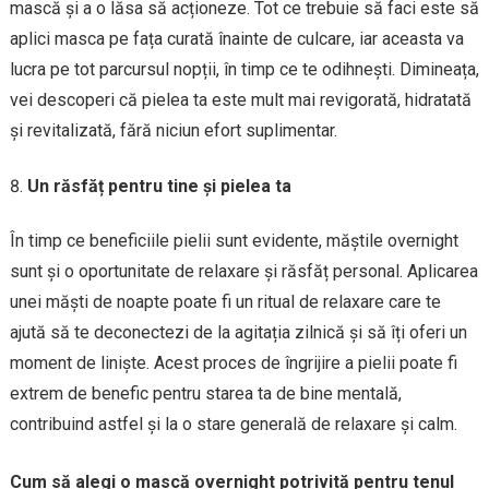
mască și a o lăsa să acționeze. Tot ce trebuie să faci este să
aplici masca pe fața curată înainte de culcare, iar aceasta va
lucra pe tot parcursul nopții, în timp ce te odihnești. Dimineața,
vei descoperi că pielea ta este mult mai revigorată, hidratată
și revitalizată, fără niciun efort suplimentar.
Un răsfăț pentru tine și pielea ta
În timp ce beneficiile pielii sunt evidente, măștile overnight
sunt și o oportunitate de relaxare și răsfăț personal. Aplicarea
unei măști de noapte poate fi un ritual de relaxare care te
ajută să te deconectezi de la agitația zilnică și să îți oferi un
moment de liniște. Acest proces de îngrijire a pielii poate fi
extrem de benefic pentru starea ta de bine mentală,
contribuind astfel și la o stare generală de relaxare și calm.
Cum să alegi o mască overnight potrivită pentru tenul