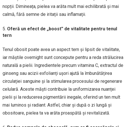
nopții. Dimineața, pielea va arăta mult mai echilibrată și mai
calmă, fără semne de iritații sau inflamații.
Oferă un efect de „boost” de vitalitate pentru tenul
tern
Tenul obosit poate avea un aspect tern și lipsit de vitalitate,
iar măștile overnight sunt concepute pentru a reda strălucirea
naturală a pielii. Ingredientele precum vitamina C, extractul de
ginseng sau acizii exfolianți ușori ajută la îmbunătățirea
circulației sanguine și la stimularea procesului de regenerare
celulară. Aceste măști contribuie la uniformizarea nuanței
pielii și la reducerea pigmentării inegale, oferind un ten mult
mai luminos și radiant. Astfel, chiar și după o zi lungă și
obositoare, pielea ta va arăta proaspătă și revitalizată.