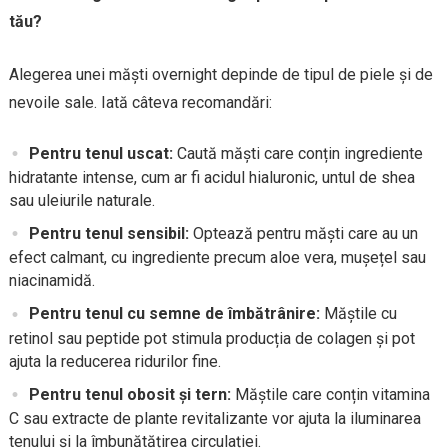
tău?
Alegerea unei măști overnight depinde de tipul de piele și de
nevoile sale. Iată câteva recomandări:
Pentru tenul uscat:
Caută măști care conțin ingrediente
hidratante intense, cum ar fi acidul hialuronic, untul de shea
sau uleiurile naturale.
Pentru tenul sensibil:
Optează pentru măști care au un
efect calmant, cu ingrediente precum aloe vera, mușețel sau
niacinamidă.
Pentru tenul cu semne de îmbătrânire:
Măștile cu
retinol sau peptide pot stimula producția de colagen și pot
ajuta la reducerea ridurilor fine.
Pentru tenul obosit și tern:
Măștile care conțin vitamina
C sau extracte de plante revitalizante vor ajuta la iluminarea
tenului și la îmbunătățirea circulației.