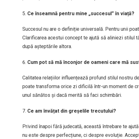
Ce înseamnă pentru mine „succesul” în viață?
Succesul nu are o definiție universală. Pentru unii poate
Clarificarea acestui concept te ajută să aliniezi stilul t
după așteptările altora.
Cum pot să mă înconjor de oameni care mă sus
Calitatea relațiilor influențează profund stilul nostru de
poate transforma orice zi dificilă într-un moment de c
unul sănătos și dacă merită să faci schimbări.
Ce am învățat din greșelile trecutului?
Privind înapoi fără judecată, această întrebare te ajută
nu este despre perfecțiune, ci despre evoluție. Accept