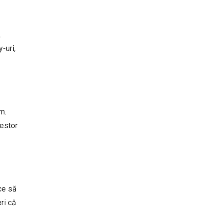
.
-uri,
m.
cestor
ce să
ri că