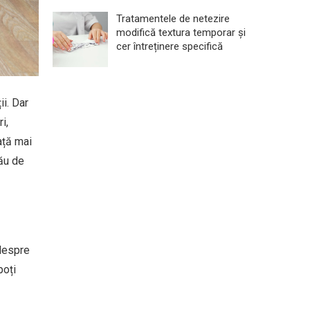
Tratamentele de netezire
modifică textura temporar și
cer întreținere specifică
ii. Dar
i,
ață mai
tău de
 despre
poți