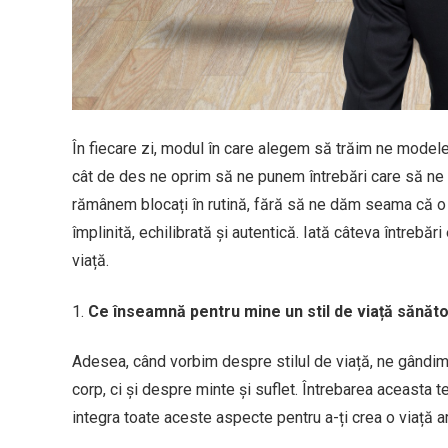
În fiecare zi, modul în care alegem să trăim ne modelea
cât de des ne oprim să ne punem întrebări care să ne 
rămânem blocați în rutină, fără să ne dăm seama că o
împlinită, echilibrată și autentică. Iată câteva întrebări
viață.
Ce înseamnă pentru mine un stil de viață sănăt
Adesea, când vorbim despre stilul de viață, ne gândim
corp, ci și despre minte și suflet. Întrebarea aceasta t
integra toate aceste aspecte pentru a-ți crea o viață 