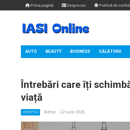
Prima pagină
Despre noi
Politică de confide
AUTO
BEAUTY
BUSINESS
CĂLĂTORII
TIMP LIBER
Întrebări care îți schimb
viață
Admin
·
22 iunie 2026
LIFESTYLE