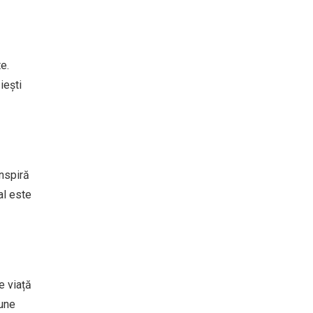
e.
iești
inspiră
al este
e viață
bune