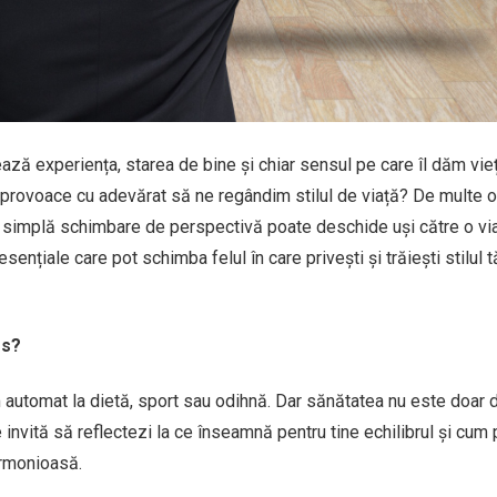
ză experiența, starea de bine și chiar sensul pe care îl dăm vieț
provoace cu adevărat să ne regândim stilul de viață? De multe or
 simplă schimbare de perspectivă poate deschide uși către o vi
 esențiale care pot schimba felul în care privești și trăiești stilul 
os?
 automat la dietă, sport sau odihnă. Dar sănătatea nu este doar
e invită să reflectezi la ce înseamnă pentru tine echilibrul și cum 
armonioasă.