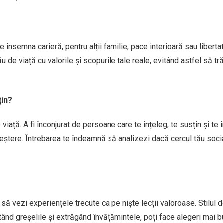
 însemna carieră, pentru alții familie, pace interioară sau libertat
ău de viață cu valorile și scopurile tale reale, evitând astfel să tră
țin?
 viață. A fi înconjurat de persoane care te înțeleg, te susțin și te 
reștere. Întrebarea te îndeamnă să analizezi dacă cercul tău soci
 să vezi experiențele trecute ca pe niște lecții valoroase. Stilul d
ând greșelile și extrăgând învățămintele, poți face alegeri mai 