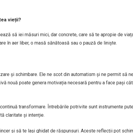
ea vieții?
jează să iei măsuri mici, dar concrete, care să te apropie de viaț
are în aer liber, o masă sănătoasă sau o pauză de liniște.
tizare și schimbare. Ele ne scot din automatism și ne permit să n
ectivă nouă poate genera motivația necesară pentru a face pași căt
în continuă transformare. Întrebările potrivite sunt instrumente put
 claritate și intenție.
incer și să te lași ghidat de răspunsuri. Aceste reflecții pot sch