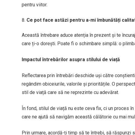
pentru viitor.
Ce pot face astăzi pentru a-mi îmbunătăți calitat
Această întrebare aduce atenția în prezent și te încura
care ți-o dorești. Poate fi o schimbare simplă: o plimb
Impactul întrebărilor asupra stilului de viață
Reflectarea prin întrebări deschide uși către conștien
regândim obiceiurile, valorile și prioritățile. O persp
stil de viață care să ne reprezinte cu adevărat.
În fond, stilul de viață nu este ceva fix, ci un proces 
care ne ajută să navigăm această călătorie cu mai multă
Prin urmare, acordă-ți timp să te întrebi, să răspunzi s