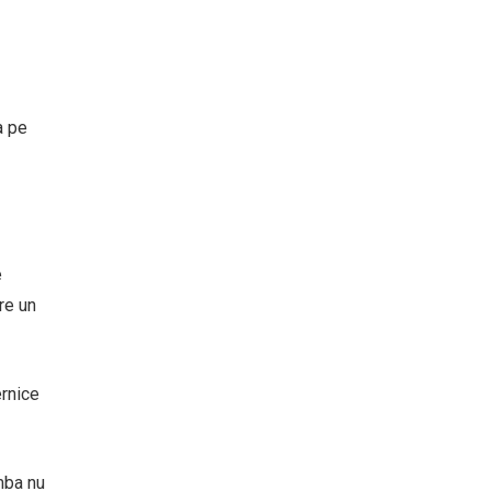
a pe
e
re un
ernice
imba nu