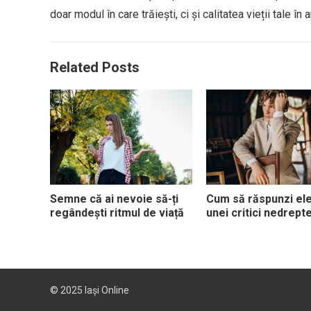
doar modul în care trăiești, ci și calitatea vieții tale în
Related Posts
Semne că ai nevoie să-ți
Cum să răspunzi el
regândești ritmul de viață
unei critici nedrept
© 2025
Iași Online