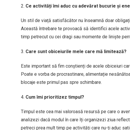
Ce activități îmi aduc cu adevărat bucurie și en
Un stil de viață satisfăcător nu înseamnă doar obligați
Această întrebare te provoacă să identifici acele activi
timp petrecut cu cei dragi sau momente de liniște pent
Care sunt obiceiurile mele care mă limitează?
Este important să fim conștienți de acele obiceiuri ca
Poate e vorba de procrastinare, alimentație nesănătoa
blocaje este primul pas spre schimbare.
Cum îmi prioritizez timpul?
Timpul este cea mai valoroasă resursă pe care o avem,
analizezi dacă modul în care îți organizezi ziua refle
petreci prea mult timp pe activități care nu-ți aduc sati