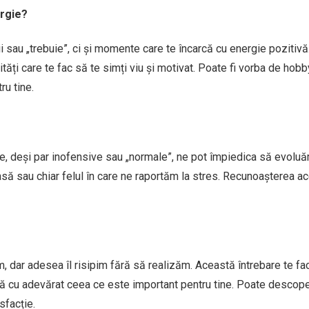
ergie?
i sau „trebuie”, ci și momente care te încarcă cu energie pozitivă
tăți care te fac să te simți viu și motivat. Poate fi vorba de hobby
ru tine.
re, deși par inofensive sau „normale”, ne pot împiedica să evoluă
să sau chiar felul în care ne raportăm la stres. Recunoașterea a
 dar adesea îl risipim fără să realizăm. Această întrebare te fa
ctă cu adevărat ceea ce este important pentru tine. Poate descope
sfacție.