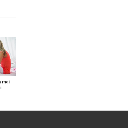
a mai
i