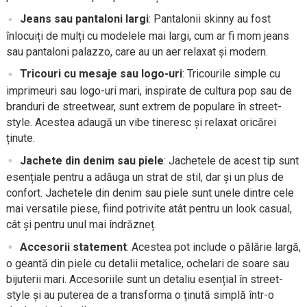
Jeans sau pantaloni largi
: Pantalonii skinny au fost
înlocuiți de mulți cu modelele mai largi, cum ar fi mom jeans
sau pantaloni palazzo, care au un aer relaxat și modern.
Tricouri cu mesaje sau logo-uri
: Tricourile simple cu
imprimeuri sau logo-uri mari, inspirate de cultura pop sau de
branduri de streetwear, sunt extrem de populare în street-
style. Acestea adaugă un vibe tineresc și relaxat oricărei
ținute.
Jachete din denim sau piele
: Jachetele de acest tip sunt
esențiale pentru a adăuga un strat de stil, dar și un plus de
confort. Jachetele din denim sau piele sunt unele dintre cele
mai versatile piese, fiind potrivite atât pentru un look casual,
cât și pentru unul mai îndrăzneț.
Accesorii statement
: Acestea pot include o pălărie largă,
o geantă din piele cu detalii metalice, ochelari de soare sau
bijuterii mari. Accesoriile sunt un detaliu esențial în street-
style și au puterea de a transforma o ținută simplă într-o