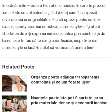
îmbrăcăminte – este o filozofie a modului în care te prezinți
lumii. Este un stil autentic și îndrăzneț care încurajează
diversitatea și originalitatea. Fie că optezi pentru un look
casual, sporty sau mai sofisticat, street-style-ul îți oferă
libertatea de a-ți exprima individualitatea prin combinații de
haine care te fac să te simți unic. Așadar, inspiră-te din
street-style și lasă-ți stilul să vorbească pentru tine!
Related Posts
Organza poate adăuga transparență
controlată și volum foarte ușor
Nuanțele pastelate pot fi purtate iarna
prin materiale dense și accesorii închise