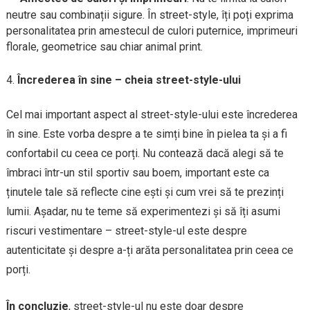
neutre sau combinații sigure. În street-style, îți poți exprima
personalitatea prin amestecul de culori puternice, imprimeuri
florale, geometrice sau chiar animal print.
Încrederea în sine – cheia street-style-ului
Cel mai important aspect al street-style-ului este încrederea
în sine. Este vorba despre a te simți bine în pielea ta și a fi
confortabil cu ceea ce porți. Nu contează dacă alegi să te
îmbraci într-un stil sportiv sau boem, important este ca
ținutele tale să reflecte cine ești și cum vrei să te prezinți
lumii. Așadar, nu te teme să experimentezi și să îți asumi
riscuri vestimentare – street-style-ul este despre
autenticitate și despre a-ți arăta personalitatea prin ceea ce
porți.
În concluzie
, street-style-ul nu este doar despre