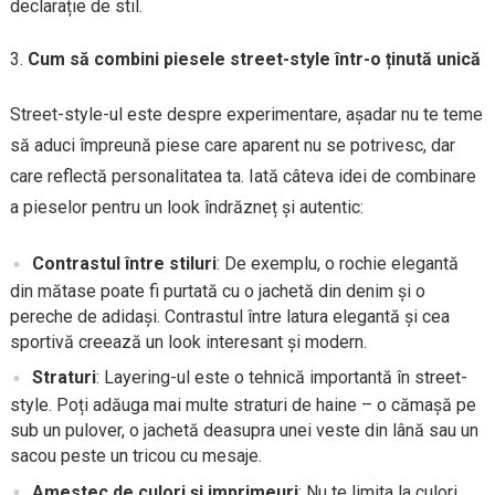
declarație de stil.
Cum să combini piesele street-style într-o ținută unică
Street-style-ul este despre experimentare, așadar nu te teme
să aduci împreună piese care aparent nu se potrivesc, dar
care reflectă personalitatea ta. Iată câteva idei de combinare
a pieselor pentru un look îndrăzneț și autentic:
Contrastul între stiluri
: De exemplu, o rochie elegantă
din mătase poate fi purtată cu o jachetă din denim și o
pereche de adidași. Contrastul între latura elegantă și cea
sportivă creează un look interesant și modern.
Straturi
: Layering-ul este o tehnică importantă în street-
style. Poți adăuga mai multe straturi de haine – o cămașă pe
sub un pulover, o jachetă deasupra unei veste din lână sau un
sacou peste un tricou cu mesaje.
Amestec de culori și imprimeuri
: Nu te limita la culori