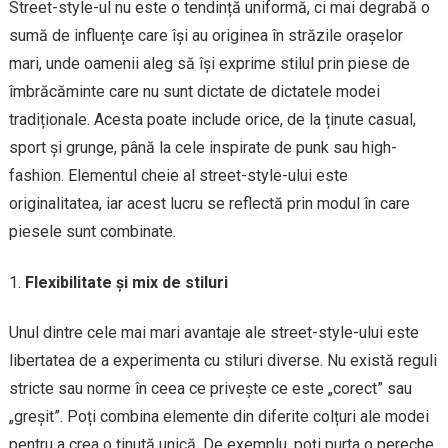
Street-style-ul nu este o tendință uniformă, ci mai degrabă o
sumă de influențe care își au originea în străzile orașelor
mari, unde oamenii aleg să își exprime stilul prin piese de
îmbrăcăminte care nu sunt dictate de dictatele modei
tradiționale. Acesta poate include orice, de la ținute casual,
sport și grunge, până la cele inspirate de punk sau high-
fashion. Elementul cheie al street-style-ului este
originalitatea, iar acest lucru se reflectă prin modul în care
piesele sunt combinate.
Flexibilitate și mix de stiluri
Unul dintre cele mai mari avantaje ale street-style-ului este
libertatea de a experimenta cu stiluri diverse. Nu există reguli
stricte sau norme în ceea ce privește ce este „corect” sau
„greșit”. Poți combina elemente din diferite colțuri ale modei
pentru a crea o ținută unică. De exemplu, poți purta o pereche