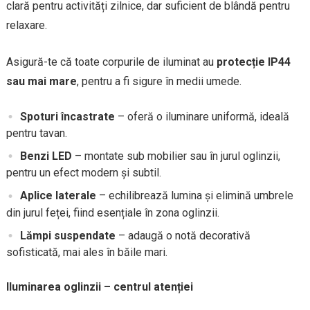
clară pentru activități zilnice, dar suficient de blândă pentru
relaxare.
Asigură-te că toate corpurile de iluminat au
protecție IP44
sau mai mare
, pentru a fi sigure în medii umede.
Spoturi încastrate
– oferă o iluminare uniformă, ideală
pentru tavan.
Benzi LED
– montate sub mobilier sau în jurul oglinzii,
pentru un efect modern și subtil.
Aplice laterale
– echilibrează lumina și elimină umbrele
din jurul feței, fiind esențiale în zona oglinzii.
Lămpi suspendate
– adaugă o notă decorativă
sofisticată, mai ales în băile mari.
Iluminarea oglinzii – centrul atenției