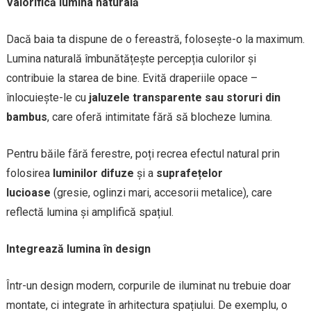
Valorifică lumina naturală
Dacă baia ta dispune de o fereastră, folosește-o la maximum.
Lumina naturală îmbunătățește percepția culorilor și
contribuie la starea de bine. Evită draperiile opace –
înlocuiește-le cu
jaluzele transparente sau storuri din
bambus
, care oferă intimitate fără să blocheze lumina.
Pentru băile fără ferestre, poți recrea efectul natural prin
folosirea
luminilor difuze
și a
suprafețelor
lucioase
(gresie, oglinzi mari, accesorii metalice), care
reflectă lumina și amplifică spațiul.
Integrează lumina în design
Într-un design modern, corpurile de iluminat nu trebuie doar
montate, ci integrate în arhitectura spațiului. De exemplu, o