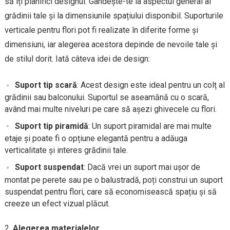
să îți planifici designul. Gândește-te la aspectul general al
grădinii tale și la dimensiunile spațiului disponibil. Suporturile
verticale pentru flori pot fi realizate în diferite forme și
dimensiuni, iar alegerea acestora depinde de nevoile tale și
de stilul dorit. Iată câteva idei de design:
Suport tip scară
: Acest design este ideal pentru un colț al
grădinii sau balconului. Suportul se aseamănă cu o scară,
având mai multe niveluri pe care să așezi ghivecele cu flori.
Suport tip piramidă
: Un suport piramidal are mai multe
etaje și poate fi o opțiune elegantă pentru a adăuga
verticalitate și interes grădinii tale.
Suport suspendat
: Dacă vrei un suport mai ușor de
montat pe perete sau pe o balustradă, poți construi un suport
suspendat pentru flori, care să economisească spațiu și să
creeze un efect vizual plăcut.
Alegerea materialelor