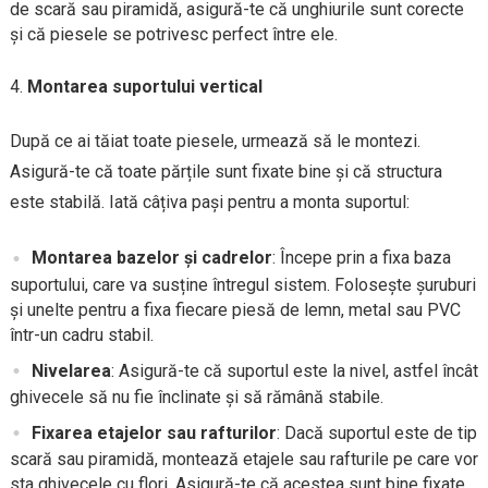
de scară sau piramidă, asigură-te că unghiurile sunt corecte
și că piesele se potrivesc perfect între ele.
Montarea suportului vertical
După ce ai tăiat toate piesele, urmează să le montezi.
Asigură-te că toate părțile sunt fixate bine și că structura
este stabilă. Iată câțiva pași pentru a monta suportul:
Montarea bazelor și cadrelor
: Începe prin a fixa baza
suportului, care va susține întregul sistem. Folosește șuruburi
și unelte pentru a fixa fiecare piesă de lemn, metal sau PVC
într-un cadru stabil.
Nivelarea
: Asigură-te că suportul este la nivel, astfel încât
ghivecele să nu fie înclinate și să rămână stabile.
Fixarea etajelor sau rafturilor
: Dacă suportul este de tip
scară sau piramidă, montează etajele sau rafturile pe care vor
sta ghivecele cu flori. Asigură-te că acestea sunt bine fixate