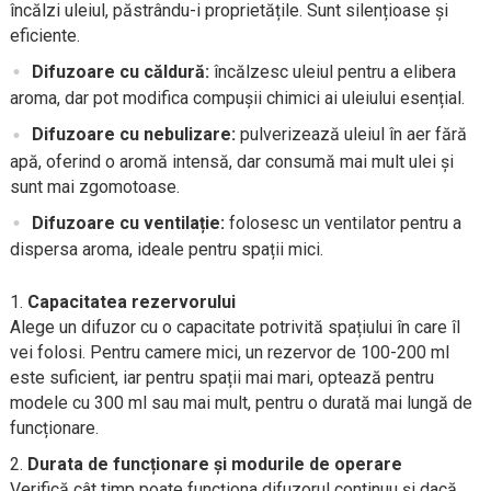
încălzi uleiul, păstrându-i proprietățile. Sunt silențioase și
eficiente.
Difuzoare cu căldură:
încălzesc uleiul pentru a elibera
aroma, dar pot modifica compușii chimici ai uleiului esențial.
Difuzoare cu nebulizare:
pulverizează uleiul în aer fără
apă, oferind o aromă intensă, dar consumă mai mult ulei și
sunt mai zgomotoase.
Difuzoare cu ventilație:
folosesc un ventilator pentru a
dispersa aroma, ideale pentru spații mici.
Capacitatea rezervorului
Alege un difuzor cu o capacitate potrivită spațiului în care îl
vei folosi. Pentru camere mici, un rezervor de 100-200 ml
este suficient, iar pentru spații mai mari, optează pentru
modele cu 300 ml sau mai mult, pentru o durată mai lungă de
funcționare.
Durata de funcționare și modurile de operare
Verifică cât timp poate funcționa difuzorul continuu și dacă