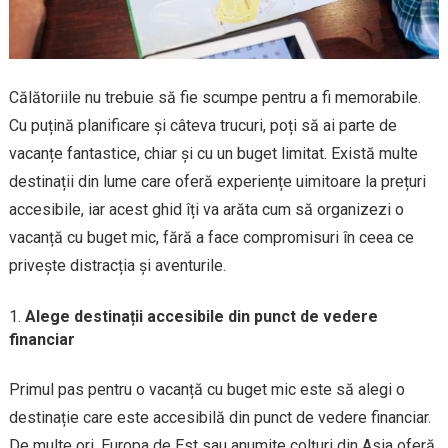
Călătoriile nu trebuie să fie scumpe pentru a fi memorabile.
Cu puțină planificare și câteva trucuri, poți să ai parte de
vacanțe fantastice, chiar și cu un buget limitat. Există multe
destinații din lume care oferă experiențe uimitoare la prețuri
accesibile, iar acest ghid îți va arăta cum să organizezi o
vacanță cu buget mic, fără a face compromisuri în ceea ce
privește distracția și aventurile.
Alege destinații accesibile din punct de vedere
financiar
Primul pas pentru o vacanță cu buget mic este să alegi o
destinație care este accesibilă din punct de vedere financiar.
De multe ori, Europa de Est sau anumite colțuri din Asia oferă