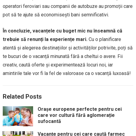
operatori feroviari sau companii de autobuze au promoții care
pot să te ajute să economisești bani semnificativi.
În concluzie, vacanțele cu buget mic nu înseamnă că
trebuie să renunți la experiențe mari.
Cu o planificare
atentă și alegerea destinațiilor și activităților potrivite, poți să
te bucuri de o vacanță minunată fără a cheltui o avere. Fii
creativ, caută oferte și experimentează locuri noi, iar
amintirile tale vor fi la fel de valoroase ca o vacanță luxoasă!
Related Posts
Orașe europene perfecte pentru cei
care vor cultură fără aglomerație
sufocantă
Vacanțe pentru cei care caută farmec