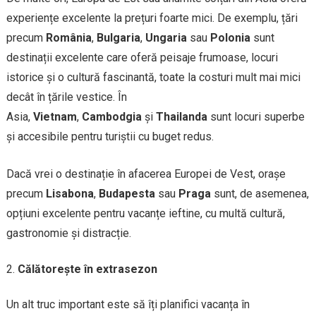
experiențe excelente la prețuri foarte mici. De exemplu, țări
precum
România
,
Bulgaria
,
Ungaria
sau
Polonia
sunt
destinații excelente care oferă peisaje frumoase, locuri
istorice și o cultură fascinantă, toate la costuri mult mai mici
decât în țările vestice. În
Asia,
Vietnam
,
Cambodgia
și
Thailanda
sunt locuri superbe
și accesibile pentru turiștii cu buget redus.
Dacă vrei o destinație în afacerea Europei de Vest, orașe
precum
Lisabona
,
Budapesta
sau
Praga
sunt, de asemenea,
opțiuni excelente pentru vacanțe ieftine, cu multă cultură,
gastronomie și distracție.
Călătorește în extrasezon
Un alt truc important este să îți planifici vacanța în