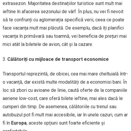
extrasezon. Majoritatea destinațiilor turistice sunt mult mai
ieftine în afacerea sezonului de vârf. În plus, nu vei fi nevoit
să te confrunți cu aglomerația specifică verii, ceea ce poate
face vacanța mult mai plăcută. De exemplu, dacă îți planifici
vacanța în primăvară sau toamnă, vei beneficia de prețuri mai
mici atât la biletele de avion, cât și la cazare.
Călătoriți cu mijloace de transport economice
Transportul reprezintă, de obicei, cea mai mare cheltuială într-
o vacanță, dar există multe modalități de a economisi bani. În
loc să zbori cu avioane de linie, caută oferte de la companiile
aeriene low-cost, care oferă bilete ieftine, mai ales dacă le
cumperi din timp. De asemenea, călătoriile cu trenul sau
autobuzul pot fi mult mai accesibile, iar în unele cazuri, cum ar
fi în
Europa
, aceste opțiuni sunt foarte eficiente și