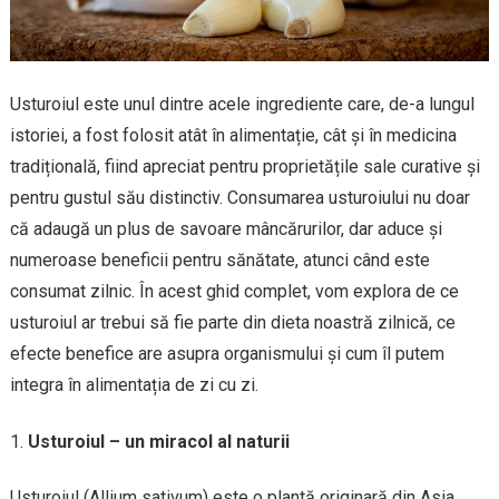
Usturoiul este unul dintre acele ingrediente care, de-a lungul
istoriei, a fost folosit atât în alimentație, cât și în medicina
tradițională, fiind apreciat pentru proprietățile sale curative și
pentru gustul său distinctiv. Consumarea usturoiului nu doar
că adaugă un plus de savoare mâncărurilor, dar aduce și
numeroase beneficii pentru sănătate, atunci când este
consumat zilnic. În acest ghid complet, vom explora de ce
usturoiul ar trebui să fie parte din dieta noastră zilnică, ce
efecte benefice are asupra organismului și cum îl putem
integra în alimentația de zi cu zi.
Usturoiul – un miracol al naturii
Usturoiul (Allium sativum) este o plantă originară din Asia