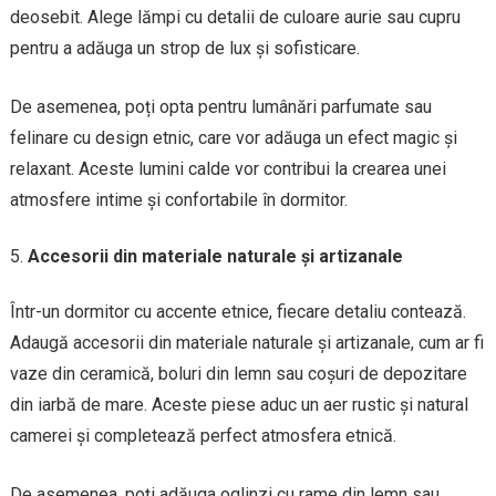
deosebit. Alege lămpi cu detalii de culoare aurie sau cupru
pentru a adăuga un strop de lux și sofisticare.
De asemenea, poți opta pentru lumânări parfumate sau
felinare cu design etnic, care vor adăuga un efect magic și
relaxant. Aceste lumini calde vor contribui la crearea unei
atmosfere intime și confortabile în dormitor.
Accesorii din materiale naturale și artizanale
Într-un dormitor cu accente etnice, fiecare detaliu contează.
Adaugă accesorii din materiale naturale și artizanale, cum ar fi
vaze din ceramică, boluri din lemn sau coșuri de depozitare
din iarbă de mare. Aceste piese aduc un aer rustic și natural
camerei și completează perfect atmosfera etnică.
De asemenea, poți adăuga oglinzi cu rame din lemn sau