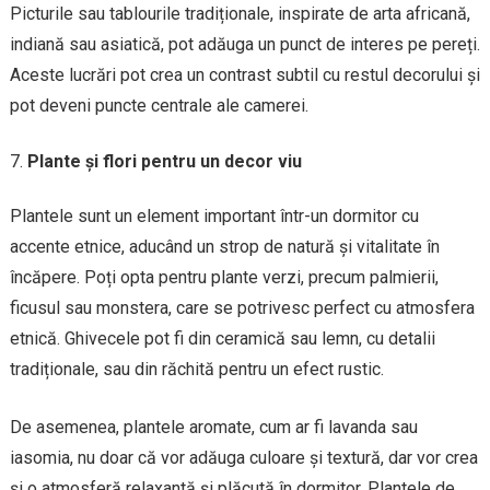
Picturile sau tablourile tradiționale, inspirate de arta africană,
indiană sau asiatică, pot adăuga un punct de interes pe pereți.
Aceste lucrări pot crea un contrast subtil cu restul decorului și
pot deveni puncte centrale ale camerei.
Plante și flori pentru un decor viu
Plantele sunt un element important într-un dormitor cu
accente etnice, aducând un strop de natură și vitalitate în
încăpere. Poți opta pentru plante verzi, precum palmierii,
ficusul sau monstera, care se potrivesc perfect cu atmosfera
etnică. Ghivecele pot fi din ceramică sau lemn, cu detalii
tradiționale, sau din răchită pentru un efect rustic.
De asemenea, plantele aromate, cum ar fi lavanda sau
iasomia, nu doar că vor adăuga culoare și textură, dar vor crea
și o atmosferă relaxantă și plăcută în dormitor. Plantele de