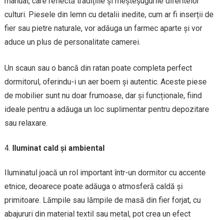
manual, care reflectă tradițiile și meșteșugurile diferitelor
culturi. Piesele din lemn cu detalii inedite, cum ar fi inserții de
fier sau pietre naturale, vor adăuga un farmec aparte și vor
aduce un plus de personalitate camerei.
Un scaun sau o bancă din ratan poate completa perfect
dormitorul, oferindu-i un aer boem și autentic. Aceste piese
de mobilier sunt nu doar frumoase, dar și funcționale, fiind
ideale pentru a adăuga un loc suplimentar pentru depozitare
sau relaxare.
Iluminat cald și ambiental
Iluminatul joacă un rol important într-un dormitor cu accente
etnice, deoarece poate adăuga o atmosferă caldă și
primitoare. Lămpile sau lămpile de masă din fier forjat, cu
abajururi din material textil sau metal, pot crea un efect