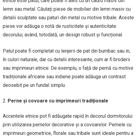
etnice este patul, care poate fi ales cu un cadru masiv din
lemn sau metal. Căutați piese de mobilier din lemn masiv cu
detalii sculptate sau paturi din metal cu motive tribale. Aceste
piese vor adăuga o notă de rusticitate și autenticitate
decorului, având, totodată, un design robust și funcțional.
Patul poate fi completat cu lenjerii de pat din bumbac sau in,
în culori naturale, dar cu detalii interesante, cum ar fi broderii
sau imprimeuri etnice. De exemplu, o față de pernă cu motive
tradiționale africane sau indiene poate adăuga un contrast
deosebit pe un fundal simplu.
Perne și covoare cu imprimeuri tradiționale
Accentele etnice pot fi adăugate rapid în decorul dormitorului
prin utilizarea pernelor decorative și a covoarelor. Pernele cu
imprimeuri geometrice, florale sau tribale sunt ideale pentru a