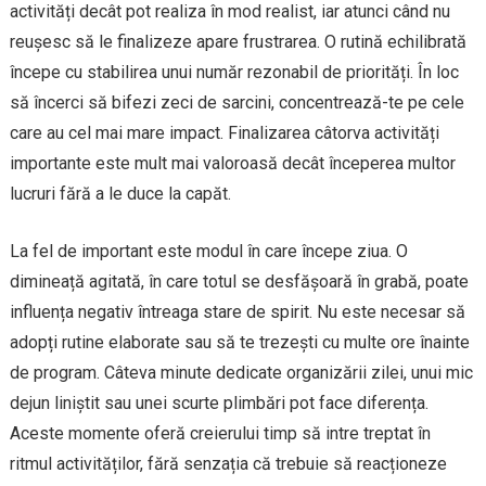
activități decât pot realiza în mod realist, iar atunci când nu
reușesc să le finalizeze apare frustrarea. O rutină echilibrată
începe cu stabilirea unui număr rezonabil de priorități. În loc
să încerci să bifezi zeci de sarcini, concentrează-te pe cele
care au cel mai mare impact. Finalizarea câtorva activități
importante este mult mai valoroasă decât începerea multor
lucruri fără a le duce la capăt.
La fel de important este modul în care începe ziua. O
dimineață agitată, în care totul se desfășoară în grabă, poate
influența negativ întreaga stare de spirit. Nu este necesar să
adopți rutine elaborate sau să te trezești cu multe ore înainte
de program. Câteva minute dedicate organizării zilei, unui mic
dejun liniștit sau unei scurte plimbări pot face diferența.
Aceste momente oferă creierului timp să intre treptat în
ritmul activităților, fără senzația că trebuie să reacționeze