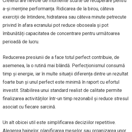
Creierul are nevoie de momente scurte de recuperare pentru
a-și menține performanța. Ridicarea de la birou, câteva
exerciții de întindere, hidratarea sau câteva minute petrecute
privind în afara ecranului pot reduce oboseala și pot
îmbunătăți capacitatea de concentrare pentru următoarea
perioadă de lucru.
Reducerea presiunii de a face totul perfect contribuie, de
asemenea, la o rutină mai blândă. Perfecționismul consumă
timp și energie, iar în multe situații diferența dintre un rezultat
foarte bun și unul perfect este minimă în raport cu efortul
investit. Stabilirea unui standard realist de calitate permite
finalizarea activităților într-un timp rezonabil și reduce stresul
asociat cu fiecare sarcină.
Un alt obicei util este simplificarea deciziilor repetitive.
Alegerea hainelor, planificarea meselor sau organizarea unor