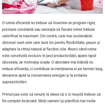
O rutină eficientă nu trebuie să însemne un program rigid,
presiune constantă sau senzația că fiecare minut trebuie
valorificat la maximum. Din contră, cele mai sustenabile
obiceiuri sunt cele care lasă loc pentru flexibilitate, pauze și
adaptare la ritmul natural al fiecărei zile. Atunci când rutina
este construită exclusiv în jurul productivității, apare rapid
oboseala, iar motivația scade. O abordare mai blândă nu
reduce eficiența, ci contribuie la menținerea ei pe termen lung,
deoarece ajută la conservarea energiei și la evitarea
suprasolicitării.
Primul pas este să renunți la ideea că o zi reușită trebuie să
fie complet încărcată. Mulți oameni își planifică mai multe