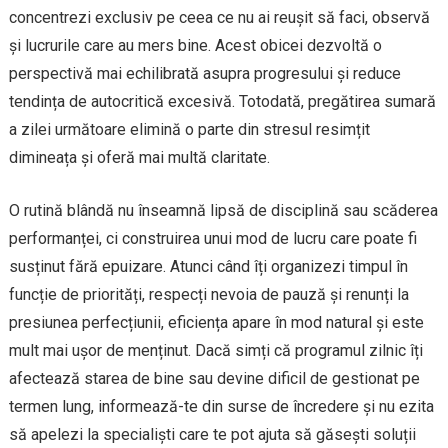
concentrezi exclusiv pe ceea ce nu ai reușit să faci, observă
și lucrurile care au mers bine. Acest obicei dezvoltă o
perspectivă mai echilibrată asupra progresului și reduce
tendința de autocritică excesivă. Totodată, pregătirea sumară
a zilei următoare elimină o parte din stresul resimțit
dimineața și oferă mai multă claritate.
O rutină blândă nu înseamnă lipsă de disciplină sau scăderea
performanței, ci construirea unui mod de lucru care poate fi
susținut fără epuizare. Atunci când îți organizezi timpul în
funcție de priorități, respecți nevoia de pauză și renunți la
presiunea perfecțiunii, eficiența apare în mod natural și este
mult mai ușor de menținut. Dacă simți că programul zilnic îți
afectează starea de bine sau devine dificil de gestionat pe
termen lung, informează-te din surse de încredere și nu ezita
să apelezi la specialiști care te pot ajuta să găsești soluții