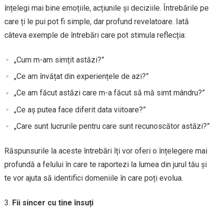
înțelegi mai bine emoțiile, acțiunile și deciziile. Întrebările pe
care ți le pui pot fi simple, dar profund revelatoare. Iată
câteva exemple de întrebări care pot stimula reflecția:
„Cum m-am simțit astăzi?”
„Ce am învățat din experiențele de azi?”
„Ce am făcut astăzi care m-a făcut să mă simt mândru?”
„Ce aș putea face diferit data viitoare?”
„Care sunt lucrurile pentru care sunt recunoscător astăzi?”
Răspunsurile la aceste întrebări îți vor oferi o înțelegere mai
profundă a felului în care te raportezi la lumea din jurul tău și
te vor ajuta să identifici domeniile în care poți evolua.
Fii sincer cu tine însuți