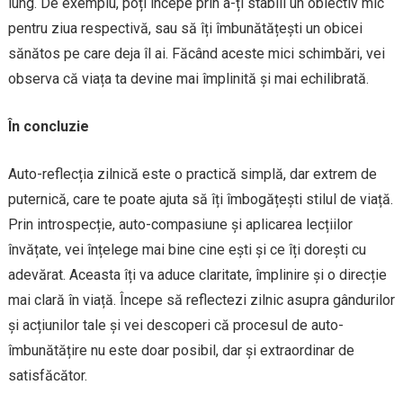
lung. De exemplu, poți începe prin a-ți stabili un obiectiv mic
pentru ziua respectivă, sau să îți îmbunătățești un obicei
sănătos pe care deja îl ai. Făcând aceste mici schimbări, vei
observa că viața ta devine mai împlinită și mai echilibrată.
În concluzie
Auto-reflecția zilnică este o practică simplă, dar extrem de
puternică, care te poate ajuta să îți îmbogățești stilul de viață.
Prin introspecție, auto-compasiune și aplicarea lecțiilor
învățate, vei înțelege mai bine cine ești și ce îți dorești cu
adevărat. Aceasta îți va aduce claritate, împlinire și o direcție
mai clară în viață. Începe să reflectezi zilnic asupra gândurilor
și acțiunilor tale și vei descoperi că procesul de auto-
îmbunătățire nu este doar posibil, dar și extraordinar de
satisfăcător.