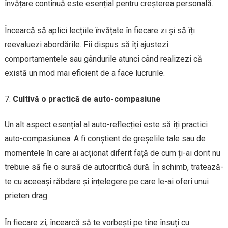
învățare continuă este esențial pentru creșterea personală.
Încearcă să aplici lecțiile învățate în fiecare zi și să îți
reevaluezi abordările. Fii dispus să îți ajustezi
comportamentele sau gândurile atunci când realizezi că
există un mod mai eficient de a face lucrurile.
Cultivă o practică de auto-compasiune
Un alt aspect esențial al auto-reflecției este să îți practici
auto-compasiunea. A fi conștient de greșelile tale sau de
momentele în care ai acționat diferit față de cum ți-ai dorit nu
trebuie să fie o sursă de autocritică dură. În schimb, tratează-
te cu aceeași răbdare și înțelegere pe care le-ai oferi unui
prieten drag.
În fiecare zi, încearcă să te vorbești pe tine însuți cu