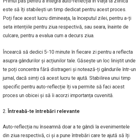
Primul pas pentru a integra auto-reflecția în viața ta zilnică
este să îți stabilești un timp dedicat pentru acest proces.
Poți face acest lucru dimineața, la începutul zilei, pentru a-ți
seta intențiile pentru ziua respectivă, sau seara, înainte de
culcare, pentru a evalua cum a decurs ziua.
Încearcă să dedici 5-10 minute în fiecare zi pentru a reflecta
asupra gândurilor și acțiunilor tale. Găsește un loc liniștit unde
te poți concentra fără distrageri și notează-ți gândurile într-un
jurnal, dacă simți că acest lucru te ajută. Stabilirea unui timp
specific pentru auto-reflecție îți va permite să faci acest
proces un obicei și să îi acorzi importanța cuvenită.
Întreabă-te întrebări relevante
Auto-reflecția nu înseamnă doar a te gândi la evenimentele
din ziua respectivă, ci și a pune întrebări care te ajută să îți