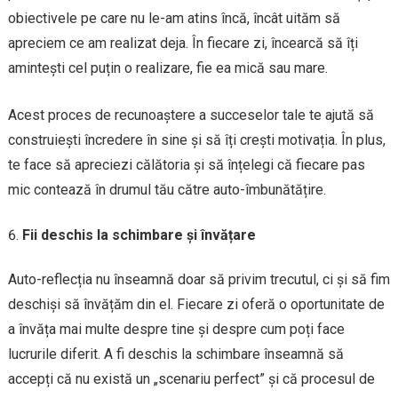
obiectivele pe care nu le-am atins încă, încât uităm să
apreciem ce am realizat deja. În fiecare zi, încearcă să îți
amintești cel puțin o realizare, fie ea mică sau mare.
Acest proces de recunoaștere a succeselor tale te ajută să
construiești încredere în sine și să îți crești motivația. În plus,
te face să apreciezi călătoria și să înțelegi că fiecare pas
mic contează în drumul tău către auto-îmbunătățire.
Fii deschis la schimbare și învățare
Auto-reflecția nu înseamnă doar să privim trecutul, ci și să fim
deschiși să învățăm din el. Fiecare zi oferă o oportunitate de
a învăța mai multe despre tine și despre cum poți face
lucrurile diferit. A fi deschis la schimbare înseamnă să
accepți că nu există un „scenariu perfect” și că procesul de