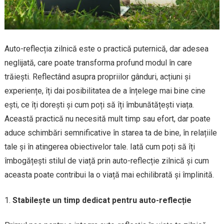
Auto-reflecția zilnică este o practică puternică, dar adesea
neglijată, care poate transforma profund modul în care
trăiești. Reflectând asupra propriilor gânduri, acțiuni și
experiențe, îți dai posibilitatea de a înțelege mai bine cine
ești, ce îți dorești și cum poți să îți îmbunătățești viața.
Această practică nu necesită mult timp sau efort, dar poate
aduce schimbări semnificative în starea ta de bine, în relațiile
tale și în atingerea obiectivelor tale. Iată cum poți să îți
îmbogățești stilul de viață prin auto-reflecție zilnică și cum
aceasta poate contribui la o viață mai echilibrată și împlinită.
Stabilește un timp dedicat pentru auto-reflecție