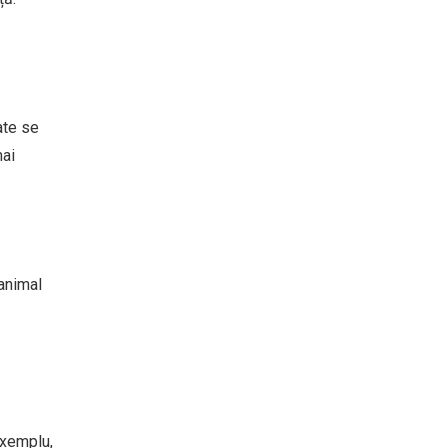
ate se
mai
 animal
exemplu,