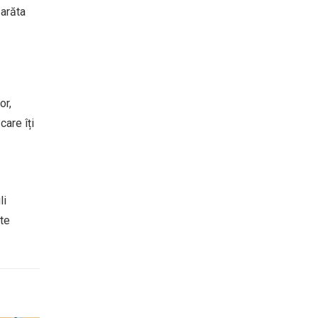
 arăta
or,
care îți
li
ute