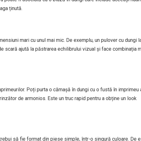
aga ținută.
mensiuni mari cu unul mai mic. De exemplu, un pulover cu dungi l
de scară ajută la păstrarea echilibrului vizual și face combinația 
primeurilor. Poți purta o cămașă în dungi cu o fustă în imprimeu
urprinzător de armonios. Este un truc rapid pentru a obține un look
 trebui să fie format din piese simple, într-o singură culoare. De 