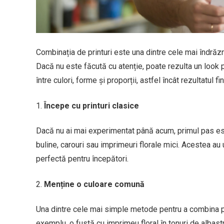
Combinația de printuri este una dintre cele mai îndrăzn
Dacă nu este făcută cu atenție, poate rezulta un look p
între culori, forme și proporții, astfel încât rezultatul f
Începe cu printuri clasice
Dacă nu ai mai experimentat până acum, primul pas este
buline, carouri sau imprimeuri florale mici. Acestea au 
perfectă pentru începători.
Menține o culoare comună
Una dintre cele mai simple metode pentru a combina pr
exemplu, o fustă cu imprimeu floral în tonuri de albast