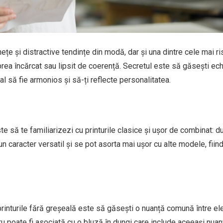
ețe și distractive tendințe din modă, dar și una dintre cele mai ri
rea încărcat sau lipsit de coerență. Secretul este să găsești echi
inal să fie armonios și să-ți reflecte personalitatea.
 să te familiarizezi cu printurile clasice și ușor de combinat: du
un caracter versatil și se pot asorta mai ușor cu alte modele, fiin
inturile fără greșeală este să găsești o nuanță comună între el
ru poate fi asociată cu o bluză în dungi care include aceeași nuan