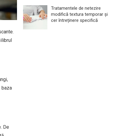
Tratamentele de netezire
modifică textura temporar și
cer întreținere specifică
scante.
librul
ngi,
d baza
e. De
ță.