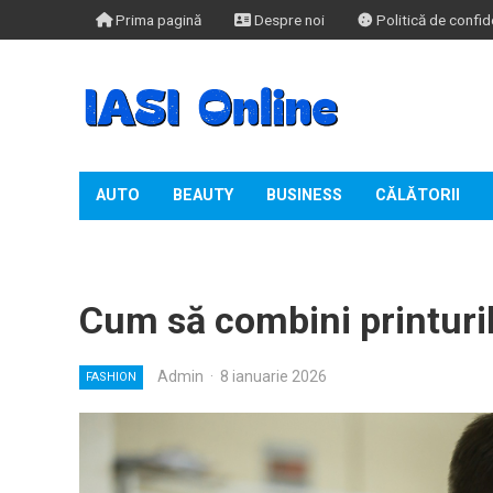
Prima pagină
Despre noi
Politică de confide
AUTO
BEAUTY
BUSINESS
CĂLĂTORII
TIMP LIBER
Cum să combini printuril
Admin
·
8 ianuarie 2026
FASHION