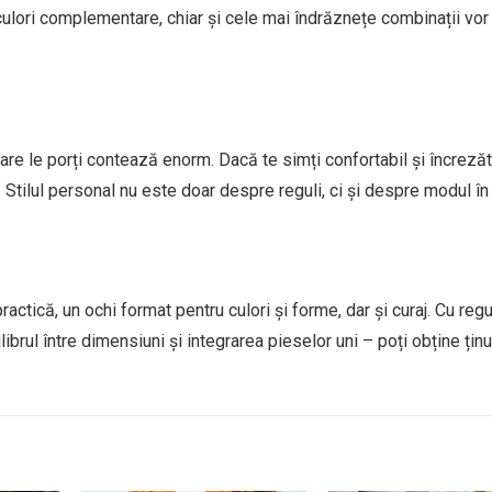
ulori complementare, chiar și cele mai îndrăznețe combinații vor
 care le porți contează enorm. Dacă te simți confortabil și încrezăt
a. Stilul personal nu este doar despre reguli, ci și despre modul în 
actică, un ochi format pentru culori și forme, dar și curaj. Cu regu
brul între dimensiuni și integrarea pieselor uni – poți obține țin