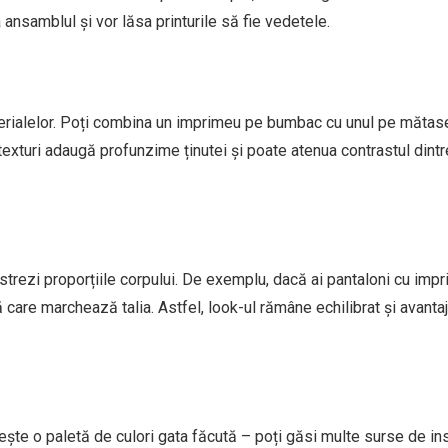
 ansamblul și vor lăsa printurile să fie vedetele.
terialelor. Poți combina un imprimeu pe bumbac cu unul pe mătas
texturi adaugă profunzime ținutei și poate atenua contrastul dintr
păstrezi proporțiile corpului. De exemplu, dacă ai pantaloni cu imp
 care marchează talia. Astfel, look-ul rămâne echilibrat și avanta
ește o paletă de culori gata făcută – poți găsi multe surse de ins