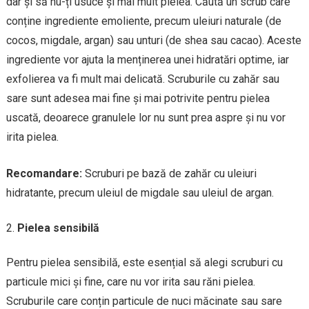
dar și să nu-ți usuce și mai mult pielea. Căută un scrub care
conține ingrediente emoliente, precum uleiuri naturale (de
cocos, migdale, argan) sau unturi (de shea sau cacao). Aceste
ingrediente vor ajuta la menținerea unei hidratări optime, iar
exfolierea va fi mult mai delicată. Scruburile cu zahăr sau
sare sunt adesea mai fine și mai potrivite pentru pielea
uscată, deoarece granulele lor nu sunt prea aspre și nu vor
irita pielea.
Recomandare:
Scruburi pe bază de zahăr cu uleiuri
hidratante, precum uleiul de migdale sau uleiul de argan.
Pielea sensibilă
Pentru pielea sensibilă, este esențial să alegi scruburi cu
particule mici și fine, care nu vor irita sau răni pielea.
Scruburile care conțin particule de nuci măcinate sau sare