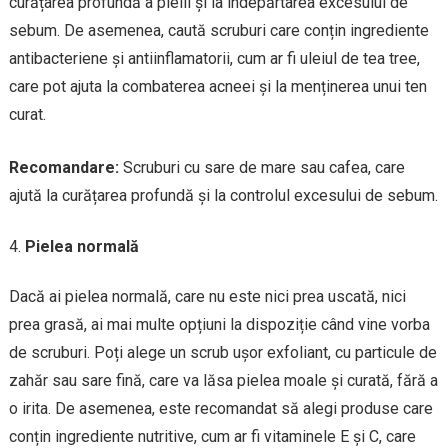
curățarea profundă a pielii și la îndepărtarea excesului de
sebum. De asemenea, caută scruburi care conțin ingrediente
antibacteriene și antiinflamatorii, cum ar fi uleiul de tea tree,
care pot ajuta la combaterea acneei și la menținerea unui ten
curat.
Recomandare:
Scruburi cu sare de mare sau cafea, care
ajută la curățarea profundă și la controlul excesului de sebum.
Pielea normală
Dacă ai pielea normală, care nu este nici prea uscată, nici
prea grasă, ai mai multe opțiuni la dispoziție când vine vorba
de scruburi. Poți alege un scrub ușor exfoliant, cu particule de
zahăr sau sare fină, care va lăsa pielea moale și curată, fără a
o irita. De asemenea, este recomandat să alegi produse care
conțin ingrediente nutritive, cum ar fi vitaminele E și C, care