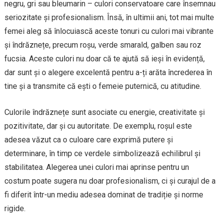
negru, gri sau bleumarin – culori conservatoare care însemnau
seriozitate și profesionalism. Însă, în ultimii ani, tot mai multe
femei aleg să înlocuiască aceste tonuri cu culori mai vibrante
și îndrăznețe, precum roșu, verde smarald, galben sau roz
fucsia. Aceste culori nu doar că te ajută să ieși în evidență,
dar sunt și o alegere excelentă pentru a-ți arăta încrederea în
tine și a transmite că ești o femeie puternică, cu atitudine.
Culorile îndrăznețe sunt asociate cu energie, creativitate și
pozitivitate, dar și cu autoritate. De exemplu, roșul este
adesea văzut ca o culoare care exprimă putere și
determinare, în timp ce verdele simbolizează echilibrul și
stabilitatea. Alegerea unei culori mai aprinse pentru un
costum poate sugera nu doar profesionalism, ci și curajul de a
fi diferit într-un mediu adesea dominat de tradiție și norme
rigide.