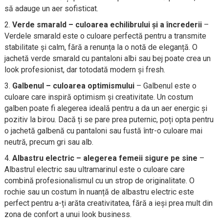
să adauge un aer sofisticat.
Verde smarald – culoarea echilibrului și a încrederii
–
Verdele smarald este o culoare perfectă pentru a transmite
stabilitate și calm, fără a renunța la o notă de eleganță. O
jachetă verde smarald cu pantaloni albi sau bej poate crea un
look profesionist, dar totodată modern și fresh.
Galbenul – culoarea optimismului
– Galbenul este o
culoare care inspiră optimism și creativitate. Un costum
galben poate fi alegerea ideală pentru a da un aer energic și
pozitiv la birou. Dacă ți se pare prea puternic, poți opta pentru
o jachetă galbenă cu pantaloni sau fustă într-o culoare mai
neutră, precum gri sau alb.
Albastru electric – alegerea femeii sigure pe sine
–
Albastrul electric sau ultramarinul este o culoare care
combină profesionalismul cu un strop de originalitate. O
rochie sau un costum în nuanță de albastru electric este
perfect pentru a-ți arăta creativitatea, fără a ieși prea mult din
zona de confort a unui look business.