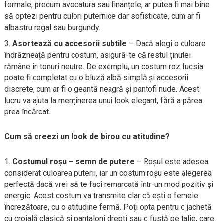
formale, precum avocatura sau finanțele, ar putea fi mai bine
să optezi pentru culori puternice dar sofisticate, cum ar fi
albastru regal sau burgundy.
Asortează cu accesorii subtile
– Dacă alegi o culoare
îndrăzneață pentru costum, asigură-te că restul ținutei
rămâne în tonuri neutre. De exemplu, un costum roz fucsia
poate fi completat cu o bluză albă simplă și accesorii
discrete, cum ar fi o geantă neagră și pantofi nude. Acest
lucru va ajuta la menținerea unui look elegant, fără a părea
prea încărcat.
Cum să creezi un look de birou cu atitudine?
Costumul roșu – semn de putere
– Roșul este adesea
considerat culoarea puterii, iar un costum roșu este alegerea
perfectă dacă vrei să te faci remarcată într-un mod pozitiv și
energic. Acest costum va transmite clar că ești o femeie
încrezătoare, cu o atitudine fermă. Poți opta pentru o jachetă
cu croială clasică și pantaloni drepti sau o fustă pe talie, care