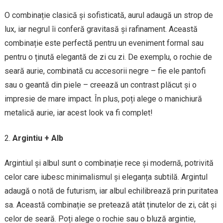
O combinație clasică și sofisticată, aurul adaugă un strop de
lux, iar negrul îi conferă gravitasă și rafinament. Această
combinație este perfectă pentru un eveniment formal sau
pentru o ținută elegantă de zi cu zi. De exemplu, o rochie de
seară aurie, combinată cu accesorii negre – fie ele pantofi
sau o geantă din piele – creează un contrast plăcut și o
impresie de mare impact. În plus, poți alege o manichiură
metalică aurie, iar acest look va fi complet!
Argintiu + Alb
Argintiul și albul sunt o combinație rece și modernă, potrivită
celor care iubesc minimalismul și eleganța subtilă. Argintul
adaugă o notă de futurism, iar albul echilibrează prin puritatea
sa. Această combinație se pretează atât ținutelor de zi, cât și
celor de seară. Poți alege o rochie sau o bluză argintie,