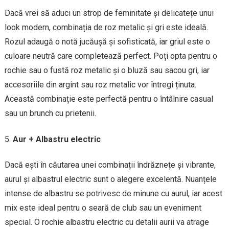
Dacă vrei să aduci un strop de feminitate și delicatețe unui
look modern, combinația de roz metalic și gri este ideală.
Rozul adaugă o notă jucăușă și sofisticată, iar griul este o
culoare neutră care completează perfect. Poți opta pentru o
rochie sau o fustă roz metalic și o bluză sau sacou gri, iar
accesoriile din argint sau roz metalic vor întregi ținuta.
Această combinație este perfectă pentru o întâlnire casual
sau un brunch cu prietenii.
Aur + Albastru electric
Dacă ești în căutarea unei combinații îndrăznețe și vibrante,
aurul și albastrul electric sunt o alegere excelentă. Nuanțele
intense de albastru se potrivesc de minune cu aurul, iar acest
mix este ideal pentru o seară de club sau un eveniment
special. O rochie albastru electric cu detalii aurii va atrage