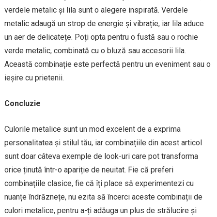
verdele metalic și lila sunt o alegere inspirată. Verdele
metalic adaugă un strop de energie și vibrație, iar lila aduce
un aer de delicatețe. Poți opta pentru o fustă sau o rochie
verde metalic, combinată cu o bluză sau accesorii lila.
Această combinație este perfectă pentru un eveniment sau o
ieșire cu prietenii.
Concluzie
Culorile metalice sunt un mod excelent de a exprima
personalitatea și stilul tău, iar combinațiile din acest articol
sunt doar câteva exemple de look-uri care pot transforma
orice ținută într-o apariție de neuitat. Fie că preferi
combinațiile clasice, fie că îți place să experimentezi cu
nuanțe îndrăznețe, nu ezita să încerci aceste combinații de
culori metalice, pentru a-ți adăuga un plus de strălucire și