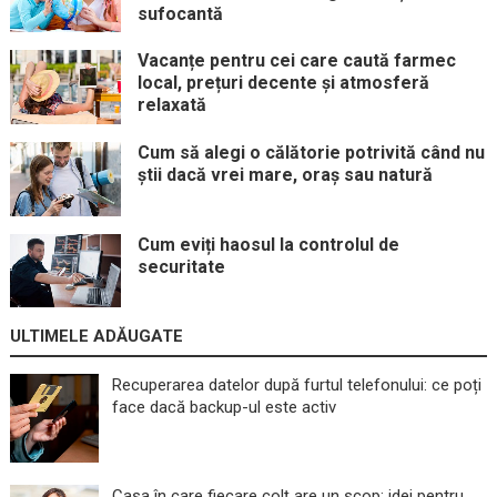
sufocantă
Vacanțe pentru cei care caută farmec
local, prețuri decente și atmosferă
relaxată
Cum să alegi o călătorie potrivită când nu
știi dacă vrei mare, oraș sau natură
Cum eviți haosul la controlul de
securitate
ULTIMELE ADĂUGATE
Recuperarea datelor după furtul telefonului: ce poți
face dacă backup-ul este activ
Casa în care fiecare colț are un scop: idei pentru