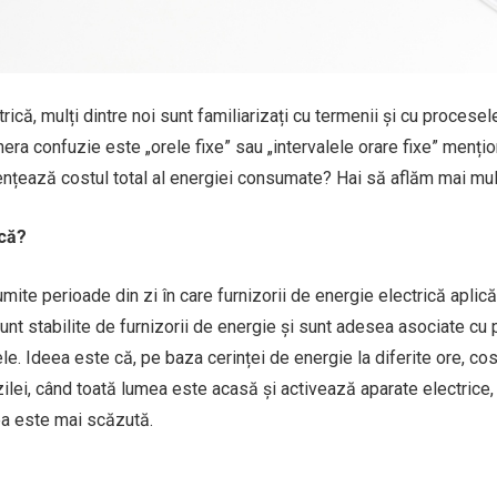
ică, mulți dintre noi sunt familiarizați cu termenii și cu procesel
nera confuzie este „orele fixe” sau „intervalele orare fixe” menți
uențează costul total al energiei consumate? Hai să aflăm mai mul
ică?
umite perioade din zi în care furnizorii de energie electrică aplică
unt stabilite de furnizorii de energie și sunt adesea asociate cu p
ele. Ideea este că, pe baza cerinței de energie la diferite ore, cos
ilei, când toată lumea este acasă și activează aparate electrice,
rea este mai scăzută.