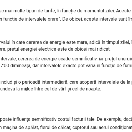
sc mai multe tipuri de tarife, în funcție de momentul zilei. Aceste 
n funcție de intervalele orare”. De obicei, aceste intervale sunt î
alul în care cererea de energie este mare, adică în timpul zilei, 
re, prețul energiei electrice este de obicei mai ridicat.
ntervale, cererea de energie scade semnificativ, iar prețul energi
7:00 dimineața, dar intervalele exacte pot varia în funcție de furn
 includ și o perioadă intermediară, care acoperă intervalele de la
undeva la mijloc între cel de vârf și cel de noapte.
poate influența semnificativ costul facturii tale. De exemplu, dac
așina de spălat, fierul de călcat, cuptorul sau aerul condiționat