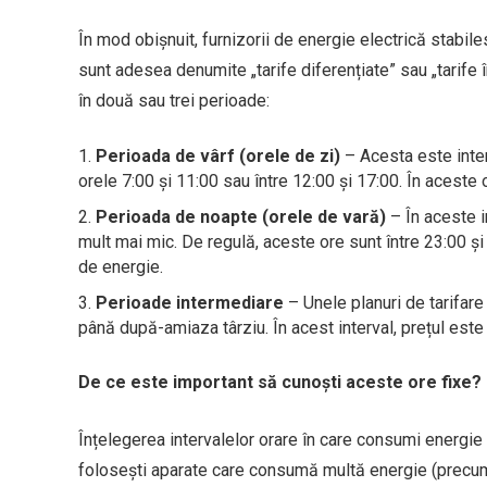
În mod obișnuit, furnizorii de energie electrică stabile
sunt adesea denumite „tarife diferențiate” sau „tarife î
în două sau trei perioade:
Perioada de vârf (orele de zi)
– Acesta este interv
orele 7:00 și 11:00 sau între 12:00 și 17:00. În aceste o
Perioada de noapte (orele de vară)
– În aceste i
mult mai mic. De regulă, aceste ore sunt între 23:00 și 
de energie.
Perioade intermediare
– Unele planuri de tarifare
până după-amiaza târziu. În acest interval, prețul este 
De ce este important să cunoști aceste ore fixe?
Înțelegerea intervalelor orare în care consumi energie 
folosești aparate care consumă multă energie (precum m