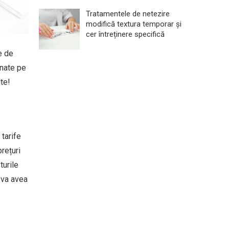
Tratamentele de netezire
modifică textura temporar și
cer întreținere specifică
e de
onate pe
te!
 tarife
rețuri
turile
 va avea