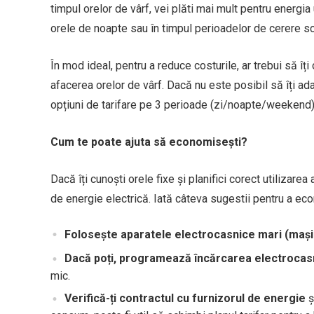
timpul orelor de vârf, vei plăti mai mult pentru energia 
orele de noapte sau în timpul perioadelor de cerere scă
În mod ideal, pentru a reduce costurile, ar trebui să î
afacerea orelor de vârf. Dacă nu este posibil să îți ad
opțiuni de tarifare pe 3 perioade (zi/noapte/weekend),
Cum te poate ajuta să economisești?
Dacă îți cunoști orele fixe și planifici corect utilizar
de energie electrică. Iată câteva sugestii pentru a ec
Folosește aparatele electrocasnice mari (mașin
Dacă poți, programează încărcarea electrocasnic
mic.
Verifică-ți contractul cu furnizorul de energie
ș