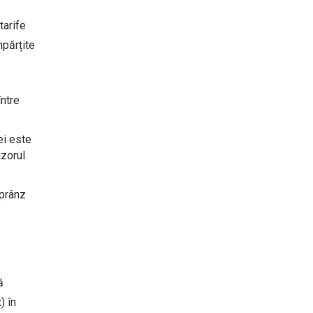
tarife
mpărțite
între
ei este
izorul
 prânz
ă
) în