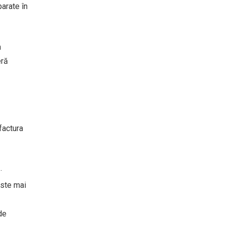
parate în
n
eră
factura
f
.
este mai
de