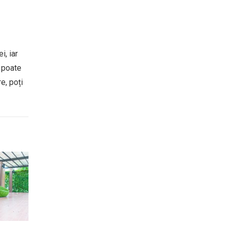
i, iar
e poate
e, poți