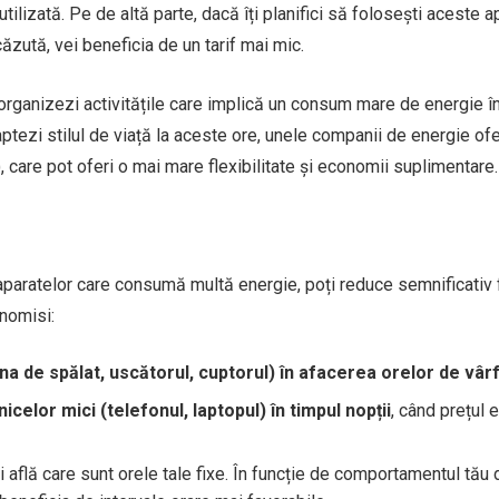
utilizată. Pe de altă parte, dacă îți planifici să folosești aceste a
zută, vei beneficia de un tarif mai mic.
ți organizezi activitățile care implică un consum mare de energie î
aptezi stilul de viață la aceste ore, unele companii de energie of
 care pot oferi o mai mare flexibilitate și economii suplimentare.
ea aparatelor care consumă multă energie, poți reduce semnificativ 
onomisi:
a de spălat, uscătorul, cuptorul) în afacerea orelor de vâr
elor mici (telefonul, laptopul) în timpul nopții
, când prețul 
i află care sunt orele tale fixe. În funcție de comportamentul tău 