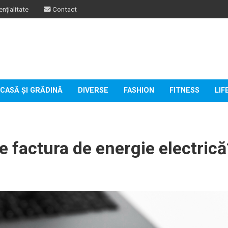
nțialitate
Contact
CASĂ ȘI GRĂDINĂ
DIVERSE
FASHION
FITNESS
LIF
e factura de energie electrică