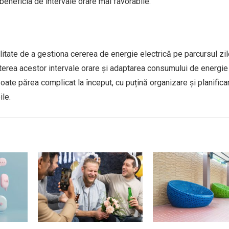
 beneficia de intervale orare mai favorabile.
itate de a gestiona cererea de energie electrică pe parcursul zile
oașterea acestor intervale orare și adaptarea consumului de energi
ate părea complicat la început, cu puțină organizare și planificar
ile.