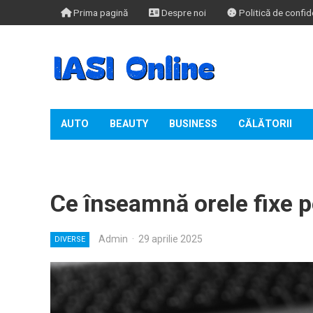
Prima pagină
Despre noi
Politică de confide
AUTO
BEAUTY
BUSINESS
CĂLĂTORII
TIMP LIBER
Ce înseamnă orele fixe p
Admin
·
29 aprilie 2025
DIVERSE