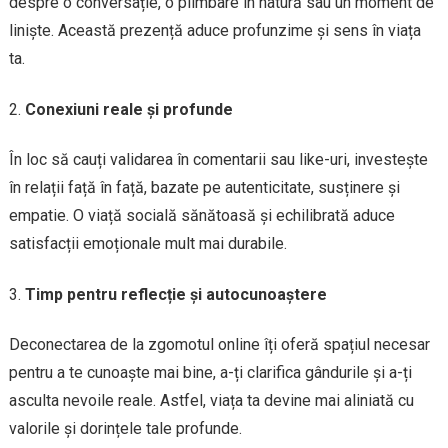
despre o conversație, o plimbare în natură sau un moment de
liniște. Această prezență aduce profunzime și sens în viața
ta.
Conexiuni reale și profunde
În loc să cauți validarea în comentarii sau like-uri, investește
în relații față în față, bazate pe autenticitate, susținere și
empatie. O viață socială sănătoasă și echilibrată aduce
satisfacții emoționale mult mai durabile.
Timp pentru reflecție și autocunoaștere
Deconectarea de la zgomotul online îți oferă spațiul necesar
pentru a te cunoaște mai bine, a-ți clarifica gândurile și a-ți
asculta nevoile reale. Astfel, viața ta devine mai aliniată cu
valorile și dorințele tale profunde.