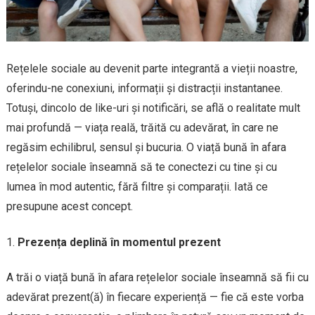
Rețelele sociale au devenit parte integrantă a vieții noastre,
oferindu-ne conexiuni, informații și distracții instantanee.
Totuși, dincolo de like-uri și notificări, se află o realitate mult
mai profundă — viața reală, trăită cu adevărat, în care ne
regăsim echilibrul, sensul și bucuria. O viață bună în afara
rețelelor sociale înseamnă să te conectezi cu tine și cu
lumea în mod autentic, fără filtre și comparații. Iată ce
presupune acest concept.
Prezența deplină în momentul prezent
A trăi o viață bună în afara rețelelor sociale înseamnă să fii cu
adevărat prezent(ă) în fiecare experiență — fie că este vorba