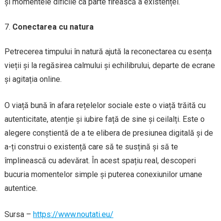
și momentele dificile ca parte firească a existenței.
Conectarea cu natura
Petrecerea timpului în natură ajută la reconectarea cu esența
vieții și la regăsirea calmului și echilibrului, departe de ecrane
și agitația online.
O viață bună în afara rețelelor sociale este o viață trăită cu
autenticitate, atenție și iubire față de sine și ceilalți. Este o
alegere conștientă de a te elibera de presiunea digitală și de
a-ți construi o existență care să te susțină și să te
împlinească cu adevărat. În acest spațiu real, descoperi
bucuria momentelor simple și puterea conexiunilor umane
autentice.
Sursa –
https://www.noutati.eu/