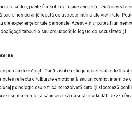
mite culturi, poate fi însoțit de rușine sau jenă. Dacă în vis te s
 sau o nesiguranță legată de aspecte intime ale vieții tale. Poat
sau ale experiențelor tale personale. Acest vis ar putea fi un semn
 depășești tabuurile sau prejudecățile legate de sexualitate și
nterne
erne pe care le trăiești. Dacă visul cu sânge menstrual este însoți
putea reflecta o tulburare emoțională sau un conflict intern pe ca
blocaj psihologic sau o frică nerezolvată care îți afectează echili
plorezi sentimentele și să încerci să găsești modalități de a-ți fac