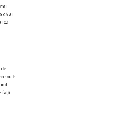
imți
e că ai
al că
t de
re nu l-
brul
e față