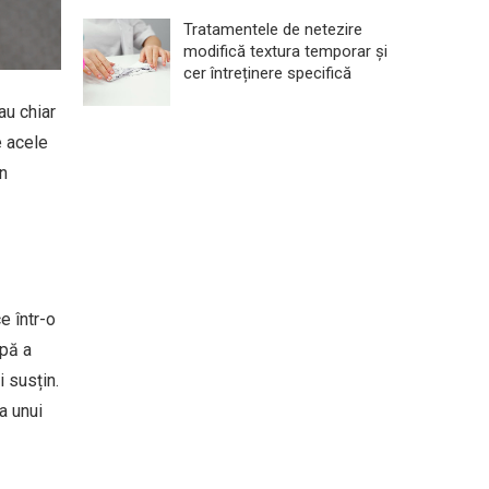
Tratamentele de netezire
modifică textura temporar și
cer întreținere specifică
au chiar
e acele
în
e într-o
apă a
i susțin.
a unui