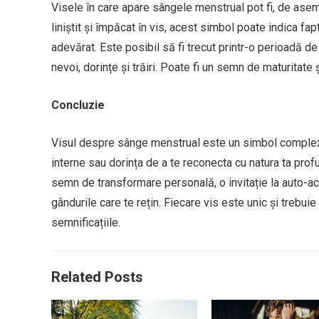
Visele în care apare sângele menstrual pot fi, de aseme
liniștit și împăcat în vis, acest simbol poate indica fap
adevărat. Este posibil să fi trecut printr-o perioadă de 
nevoi, dorințe și trăiri. Poate fi un semn de maturitate 
Concluzie
Visul despre sânge menstrual este un simbol complex 
interne sau dorința de a te reconecta cu natura ta profu
semn de transformare personală, o invitație la auto-a
gândurile care te rețin. Fiecare vis este unic și trebuie 
semnificațiile.
Related Posts