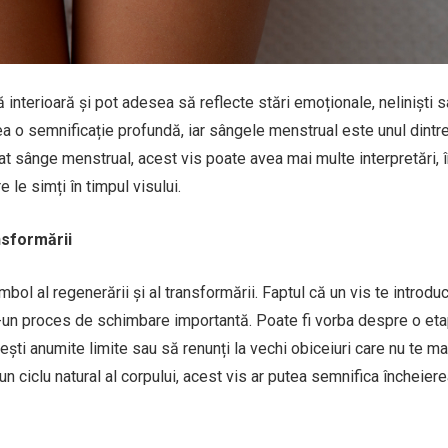
interioară și pot adesea să reflecte stări emoționale, neliniști s
ea o semnificație profundă, iar sângele menstrual este unul dintr
sat sânge menstrual, acest vis poate avea mai multe interpretări, 
 le simți în timpul visului.
nsformării
bol al regenerării și al transformării. Faptul că un vis te introduc
tr-un proces de schimbare importantă. Poate fi vorba despre o et
ășești anumite limite sau să renunți la vechi obiceiuri care nu te ma
iclu natural al corpului, acest vis ar putea semnifica încheiere