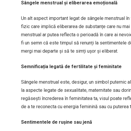
Sângele menstrual și eliberarea emoțională
Un alt aspect important legat de sângele menstrual în
fizic care implică eliberarea de substanțe care nu mai s
menstrual ar putea reflecta o perioadă în care ai nevo
fi un semn că este timpul să renunți la sentimentele de
mergi mai departe și să te simți ușor și eliberat.
Semnificația legată de fertilitate și feminitate
Sângele menstrual este, desigur, un simbol puternic al fe
la aspecte legate de sexualitate, maternitate sau dorința
regăsești încrederea în feminitatea ta, visul poate r
de a te reconecta cu energia feminină sau cu puterea ta
Sentimentele de rușine sau jenă