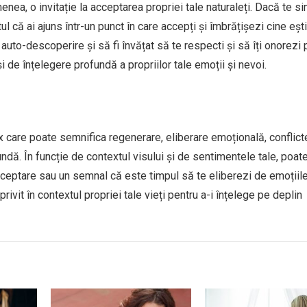
nea, o invitație la acceptarea propriei tale naturaleți. Dacă te si
tul că ai ajuns într-un punct în care accepți și îmbrățișezi cine eșt
auto-descoperire și să fi învățat să te respecti și să îți onorezi 
și de înțelegere profundă a propriilor tale emoții și nevoi.
care poate semnifica regenerare, eliberare emoțională, conflict
ndă. În funcție de contextul visului și de sentimentele tale, poate
cceptare sau un semnal că este timpul să te eliberezi de emoțiil
privit în contextul propriei tale vieți pentru a-i înțelege pe deplin