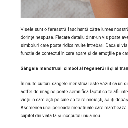
Visele sunt o fereastră fascinantă către lumea noastră 
dorințe nespuse. Fiecare detaliu dintr-un vis poate av
simboluri care poate ridica multe întrebări. Dacă ai vi
funcție de contextul în care apare și de emoțiile pe care
Sângele menstrual: simbol al regenerării și al tra
În multe culturi, sângele menstrual este văzut ca un sim
astfel de imagine poate semnifica faptul că te afli în
vieții în care ești pe cale să te reînnoiești, să îți dep
Asemenea unei perioade menstruale care marchează un c
capitol din viața ta și începutul unuia nou.