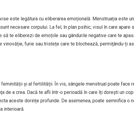
 vise este legătura cu eliberarea emoțională. Menstruația este u
unt necesare corpului. La fel, în plan psihic, visul în care apare
ie să te eliberezi de emoțiile sau gândurile negative care te apa
 vinovăție, furie sau tristețe care te blochează, permițându-ți as
minității și al fertilității. În vis, sângele menstrual poate face r
 de a crea. Dacă te afli într-o perioadă în care îți dorești un copil
eflecta aceste dorințe profunde. De asemenea, poate semnifica o 
 interioară.