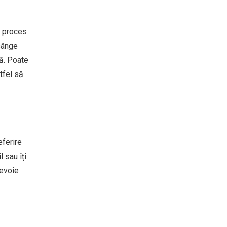
n proces
 sânge
să. Poate
tfel să
eferire
 sau îți
nevoie