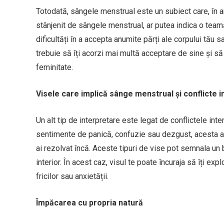
Totodată, sângele menstrual este un subiect care, în anu
stânjenit de sângele menstrual, ar putea indica o teamă
dificultăți în a accepta anumite părți ale corpului tău 
trebuie să îți acorzi mai multă acceptare de sine și să
feminitate.
Visele care implică sânge menstrual și conflicte i
Un alt tip de interpretare este legat de conflictele int
sentimente de panică, confuzie sau dezgust, acesta ar 
ai rezolvat încă. Aceste tipuri de vise pot semnala un 
interior. În acest caz, visul te poate încuraja să îți ex
fricilor sau anxietății.
Împăcarea cu propria natură