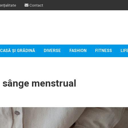
nțialitate
Contact
CASĂ ȘI GRĂDINĂ
DIVERSE
FASHION
FITNESS
LIF
i sânge menstrual