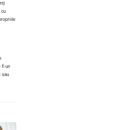
mți
i cu
propriile
e
 fi un
e sau