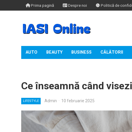
Prima pagină
Despre noi
Politică de confide
AUTO
BEAUTY
BUSINESS
CĂLĂTORII
TIMP LIBER
Ce înseamnă când visez
Admin
·
10 februarie 2025
LIFESTYLE