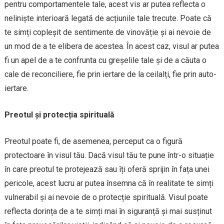
pentru comportamentele tale, acest vis ar putea reflecta o
neliniște interioară legată de acțiunile tale trecute. Poate că
te simți copleșit de sentimente de vinovăție și ai nevoie de
un mod de a te elibera de acestea. În acest caz, visul ar putea
fi un apel de a te confrunta cu greșelile tale și de a căuta o
cale de reconciliere, fie prin iertare de la ceilalți, fie prin auto-
iertare.
Preotul și protecția spirituală
Preotul poate fi, de asemenea, perceput ca o figură
protectoare în visul tău. Dacă visul tău te pune într-o situație
în care preotul te protejează sau îți oferă sprijin în fața unei
pericole, acest lucru ar putea însemna că în realitate te simți
vulnerabil și ai nevoie de o protecție spirituală. Visul poate
reflecta dorința de a te simți mai în siguranță și mai susținut