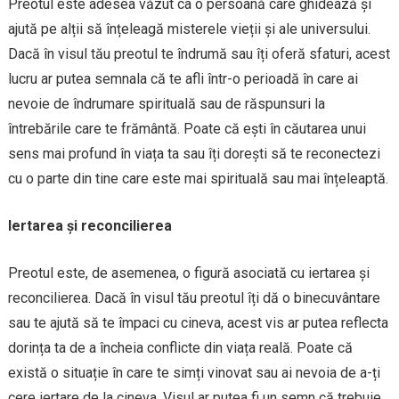
Preotul este adesea văzut ca o persoană care ghidează și
ajută pe alții să înțeleagă misterele vieții și ale universului.
Dacă în visul tău preotul te îndrumă sau îți oferă sfaturi, acest
lucru ar putea semnala că te afli într-o perioadă în care ai
nevoie de îndrumare spirituală sau de răspunsuri la
întrebările care te frământă. Poate că ești în căutarea unui
sens mai profund în viața ta sau îți dorești să te reconectezi
cu o parte din tine care este mai spirituală sau mai înțeleaptă.
Iertarea și reconcilierea
Preotul este, de asemenea, o figură asociată cu iertarea și
reconcilierea. Dacă în visul tău preotul îți dă o binecuvântare
sau te ajută să te împaci cu cineva, acest vis ar putea reflecta
dorința ta de a încheia conflicte din viața reală. Poate că
există o situație în care te simți vinovat sau ai nevoia de a-ți
cere iertare de la cineva. Visul ar putea fi un semn că trebuie