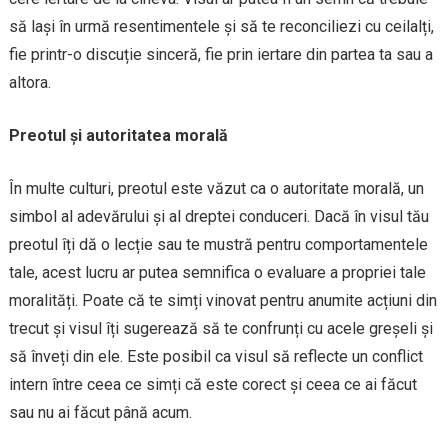
să lași în urmă resentimentele și să te reconciliezi cu ceilalți,
fie printr-o discuție sinceră, fie prin iertare din partea ta sau a
altora.
Preotul și autoritatea morală
În multe culturi, preotul este văzut ca o autoritate morală, un
simbol al adevărului și al dreptei conduceri. Dacă în visul tău
preotul îți dă o lecție sau te mustră pentru comportamentele
tale, acest lucru ar putea semnifica o evaluare a propriei tale
moralități. Poate că te simți vinovat pentru anumite acțiuni din
trecut și visul îți sugerează să te confrunți cu acele greșeli și
să înveți din ele. Este posibil ca visul să reflecte un conflict
intern între ceea ce simți că este corect și ceea ce ai făcut
sau nu ai făcut până acum.