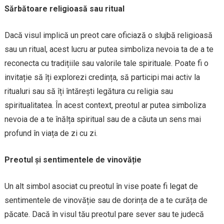
Sărbătoare religioasă sau ritual
Dacă visul implică un preot care oficiază o slujbă religioasă
sau un ritual, acest lucru ar putea simboliza nevoia ta de a te
reconecta cu tradițiile sau valorile tale spirituale. Poate fi o
invitație să îți explorezi credința, să participi mai activ la
ritualuri sau să îți întărești legătura cu religia sau
spiritualitatea. În acest context, preotul ar putea simboliza
nevoia de a te înălța spiritual sau de a căuta un sens mai
profund în viața de zi cu zi.
Preotul și sentimentele de vinovăție
Un alt simbol asociat cu preotul în vise poate fi legat de
sentimentele de vinovăție sau de dorința de a te curăța de
păcate. Dacă în visul tău preotul pare sever sau te judecă