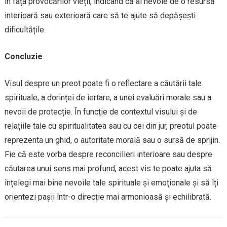
în fața provocărilor vieții, indicând că ai nevoie de o resursă
interioară sau exterioară care să te ajute să depășești
dificultățile.
Concluzie
Visul despre un preot poate fi o reflectare a căutării tale
spirituale, a dorinței de iertare, a unei evaluări morale sau a
nevoii de protecție. În funcție de contextul visului și de
relațiile tale cu spiritualitatea sau cu cei din jur, preotul poate
reprezenta un ghid, o autoritate morală sau o sursă de sprijin.
Fie că este vorba despre reconcilieri interioare sau despre
căutarea unui sens mai profund, acest vis te poate ajuta să
înțelegi mai bine nevoile tale spirituale și emoționale și să îți
orientezi pașii într-o direcție mai armonioasă și echilibrată.