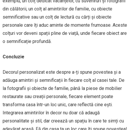
exemplu, un colț dedicat vacanțelor, cu suveniruri și fotografii
din călătorii, un colț al amintirilor de familie, cu obiecte
semnificative sau un colț de lectură cu cărți și obiecte
personale care îți aduc aminte de momente frumoase. Aceste
colțuri vor deveni spații pline de viață, unde fiecare obiect are
o semnificație profundă.
Concluzie
Decorul personalizat este despre a-ți spune povestea și a
adăuga amintiri și semnificații în fiecare colț al casei tale. De
la fotografii și obiecte de familie, până la piese de mobilier
restaurate sau creații personale, fiecare element poate
transforma casa într-un loc unic, care reflectă cine ești.
Integrarea amintirilor în decor nu doar că adaugă
personalitate și stil, dar creează un spațiu în care te simți cu
adevărat acasă. Fă din casa ta un loc care îți spune povestea!