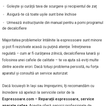
Golește și curăță tava de scurgere și recipientul de zaț
Asigură-te că toate ușile sunt bine închise
Urmează instrucțiunile din manual pentru a porni programul
de decalcifiere
Majoritatea problemelor întâlnite la espressoare sunt minore
și pot fi rezolvate acasă cu puțină atenție. Întreținerea
regulată – cum ar fi curățarea zilnică, decalcifierea lunară și
folosirea unei cafele de calitate – te va ajuta să eviți multe
dintre aceste erori. Dacă totuși problema persistă, nu forța
aparatul și consultă un service autorizat.
Dacă locuiești în Iași sau împrejurimi, îți recomandăm cu
încredere să apelezi la serviciile celor de la
Espressoare.com – Reparații espressoare, service
aparate cafea
. Aceștia oferă servicii profesionale de