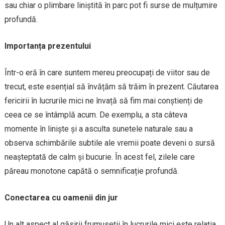
sau chiar o plimbare liniștită în parc pot fi surse de mulțumire
profundă.
Importanța prezentului
Într-o eră în care suntem mereu preocupați de viitor sau de
trecut, este esențial să învățăm să trăim în prezent. Căutarea
fericirii în lucrurile mici ne învață să fim mai conștienți de
ceea ce se întâmplă acum. De exemplu, a sta câteva
momente în liniște și a asculta sunetele naturale sau a
observa schimbările subtile ale vremii poate deveni o sursă
neașteptată de calm și bucurie. În acest fel, zilele care
păreau monotone capătă o semnificație profundă.
Conectarea cu oamenii din jur
Un alt aspect al găsirii frumuseții în lucrurile mici este relația