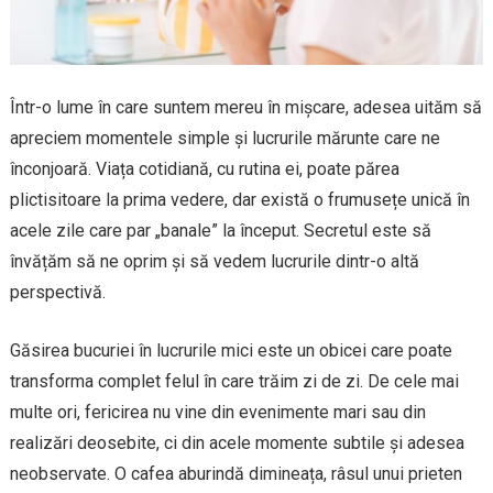
Într-o lume în care suntem mereu în mișcare, adesea uităm să
apreciem momentele simple și lucrurile mărunte care ne
înconjoară. Viața cotidiană, cu rutina ei, poate părea
plictisitoare la prima vedere, dar există o frumusețe unică în
acele zile care par „banale” la început. Secretul este să
învățăm să ne oprim și să vedem lucrurile dintr-o altă
perspectivă.
Găsirea bucuriei în lucrurile mici este un obicei care poate
transforma complet felul în care trăim zi de zi. De cele mai
multe ori, fericirea nu vine din evenimente mari sau din
realizări deosebite, ci din acele momente subtile și adesea
neobservate. O cafea aburindă dimineața, râsul unui prieten