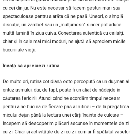
cu cei din jur. Nu este necesar să facem gesturi mari sau
spectaculoase pentru a arăta că ne pasă. Uneori, o simplă
discuție, un zâmbet sau un „mulțumesc” sincer pot aduce
multă lumină în ziua cuiva. Conectarea autentică cu ceilalți,
chiar și în cele mai mici moduri, ne ajută să apreciem micile
bucurii ale vieții.
Învață să apreciezi rutina
De multe ori, rutina cotidiană este percepută ca un dușman al
entuziasmului, dar, de fapt, poate fi un aliat de nădejde în
căutarea fericirii. Atunci când ne acordăm timpul necesar
pentru a ne bucura de fiecare pas al rutinei – de la pregătirea
micului dejun până la lectura unei cărți înainte de culcare –
începem să descoperim plăceri ascunse în momentele de zi
cu zi. Chiar și activitățile de zi cu zi, cum ar fi spălatul vaselor