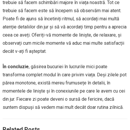
trebuie să facem schimbări majore în viața noastră. Tot ce
trebuie să facem este să începem să observăm mai atent.
Poate fi de ajuns să încetiniți ritmul, să acordați mai multă
atenție detaliilor din jur și să vă acordați timp pentru a aprecia
ceea ce aveți. Oferiți-vă momente de liniște, de relaxare, și
observați cum micile momente vă aduc mai multe satisfacții
decât v-ați fi așteptat.
În concluzie
, găsirea bucuriei în lucrurile mici poate
transforma complet modul în care privim viața. Deși zilele pot
părea monotone, există mereu frumusețe în detalii, în
momentele de liniște și în conexiunile pe care le avem cu cei
din jur. Fiecare zi poate deveni o sursă de fericire, dacă
suntem dispuși să vedem mai mult decât doar rutina zilnică.
Related Posts