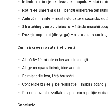
Întinderea brațelor deasupra capului
– stai în pi
Rotiri de umeri și gât
– pentru eliberarea tensiuni
Aplecări înainte
– menținute câteva secunde, ajută l
Stretching pentru picioare
– întinde mușchii coap
Poziția copilului (din yoga)
– relaxează spatele și
Cum să creezi o rutină eficientă
Alocă 5–10 minute în fiecare dimineață.
Alege un spațiu liniștit, bine aerisit.
Fă mișcările lent, fără bruscări.
Concentrează-te și pe respirație – inspiră adânc și 
Fii consecvent: rezultatele apar prin repetiție și dis
Concluzie