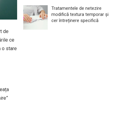
Tratamentele de netezire
modifică textura temporar și
cer întreținere specifică
t de
rile ce
a o stare
neața
ire”