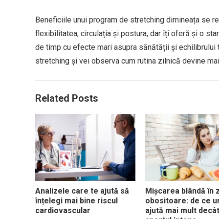
Beneficiile unui program de stretching dimineața se refl
flexibilitatea, circulația și postura, dar îți oferă și o s
de timp cu efecte mari asupra sănătății și echilibrului 
stretching și vei observa cum rutina zilnică devine mai
Related Posts
Analizele care te ajută să
Mișcarea blândă în z
înțelegi mai bine riscul
obositoare: de ce u
cardiovascular
ajută mai mult decâ