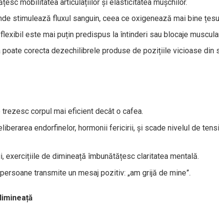
țesc mobilitatea articulațiilor și elasticitatea mușchilor.
nde stimulează fluxul sanguin, ceea ce oxigenează mai bine țesut
 flexibil este mai puțin predispus la întinderi sau blocaje muscula
 poate corecta dezechilibrele produse de pozițiile vicioase din 
e trezesc corpul mai eficient decât o cafea.
iberarea endorfinelor, hormonii fericirii, și scade nivelul de tens
i, exercițiile de dimineață îmbunătățesc claritatea mentală.
persoane transmite un mesaj pozitiv: „am grijă de mine”.
dimineață