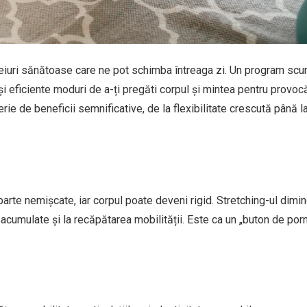
eiuri sănătoase care ne pot schimba întreaga zi. Un program scur
i eficiente moduri de a-ți pregăti corpul și mintea pentru provocă
ie de beneficii semnificative, de la flexibilitate crescută până l
 parte nemișcate, iar corpul poate deveni rigid. Stretching-ul dimi
or acumulate și la recăpătarea mobilității. Este ca un „buton de porn