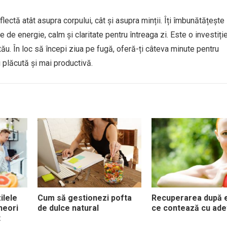
ectă atât asupra corpului, cât și asupra minții. Îți îmbunătățește
tare de energie, calm și claritate pentru întreaga zi. Este o investiț
tău. În loc să începi ziua pe fugă, oferă-ți câteva minute pentru
 plăcută și mai productivă.
ilele
Cum să gestionezi pofta
Recuperarea după e
neori
de dulce natural
ce contează cu ade
t