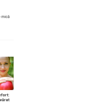
ie mică
fort:
vărat