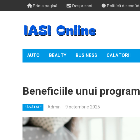
Prima pagină
Despre noi
Politică de confide
AUTO
BEAUTY
BUSINESS
CĂLĂTORII
TIMP LIBER
Beneficiile unui program
Admin
·
9 octombrie 2025
SĂNĂTATE