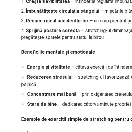
Crește flexibilitatea
– întinderile regulate îmbunătă
Îmbunătățește circulația sângelui
– mișcările blâ
Reduce riscul accidentărilor
– un corp pregătit și
Sprijină postura corectă
– stretching-ul dimineața
pregătește spatele pentru statul la birou.
Beneficiile mentale și emoționale
Energie și vitalitate
– câteva exerciții de întinder
Reducerea stresului
– stretching-ul favorizează el
psihică.
Concentrare mai bună
– prin oxigenarea creierulu
Stare de bine
– dedicarea câtorva minute propriei 
Exemple de exerciții simple de stretching pentru 