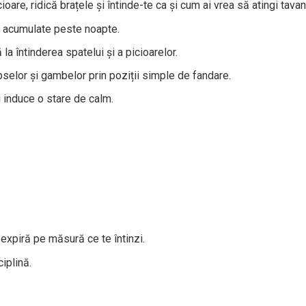
cioare, ridică brațele și întinde-te ca și cum ai vrea să atingi tavan
i acumulate peste noapte.
a întinderea spatelui și a picioarelor.
selor și gambelor prin poziții simple de fandare.
 induce o stare de calm.
expiră pe măsură ce te întinzi.
ciplină.